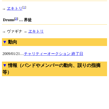
[
1
]
→
ヱキトリ
[
2
]
Drums
… 界徒
→ ヴァギナ →
ヱキトリ
動向
2009/01/21
…
チャリティーオークション 終了日
情報（バンドやメンバーの動向、誤りの指摘
等）