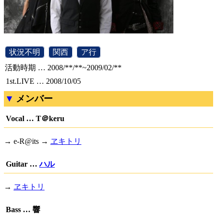
[
状況不明
]
[
関西
]
[
ア行
]
活動時期 … 2008/**/**~2009/02/**
1st.LIVE … 2008/10/05
メンバー
Vocal … T＠keru
→ e-R@its →
ヱキトリ
Guitar …
ハル
→
ヱキトリ
Bass … 響