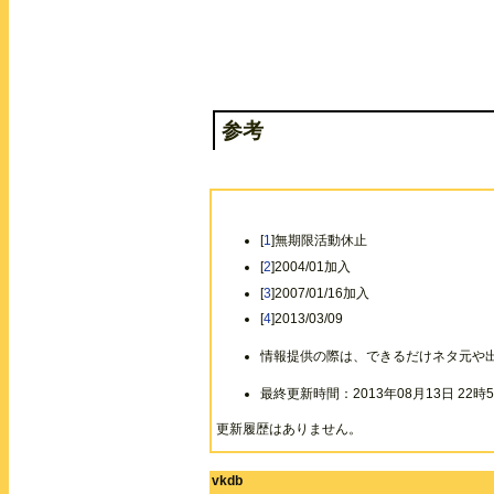
参考
[
1
]無期限活動休止
[
2
]2004/01加入
[
3
]2007/01/16加入
[
4
]2013/03/09
情報提供の際は、できるだけネタ元や
最終更新時間：2013年08月13日 22時5
更新履歴はありません。
vkdb