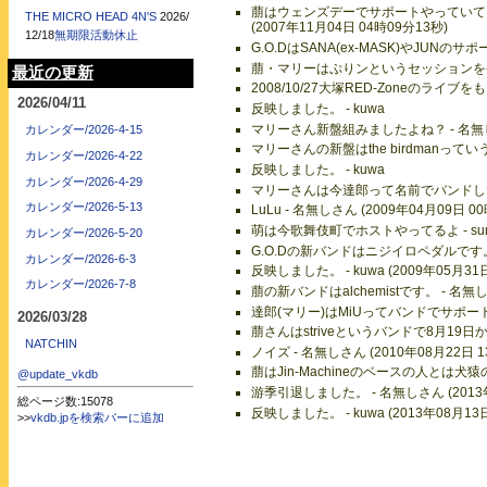
萠はウェンズデーでサポートやっていて
THE MICRO HEAD 4N'S
2026/
(2007年11月04日 04時09分13秒)
12/18
無期限活動休止
G.O.DはSANA(ex-MASK)やJUNのサ
萠・マリーはぷりンというセッションをやってま
最近の更新
2008/10/27大塚RED-Zoneのライブを
2026/04/11
反映しました。 - kuwa
マリーさん新盤組みましたよね？ - 名無しさん
カレンダー/2026-4-15
マリーさんの新盤はthe birdmanっていう
カレンダー/2026-4-22
反映しました。 - kuwa
カレンダー/2026-4-29
マリーさんは今達郎って名前でバンドしてます 
カレンダー/2026-5-13
LuLu - 名無しさん (2009年04月09日 0
萌は今歌舞伎町でホストやってるよ - sumi 
カレンダー/2026-5-20
G.O.Dの新バンドはニジイロペダルです。Gt.
カレンダー/2026-6-3
反映しました。 - kuwa (2009年05月31
カレンダー/2026-7-8
萠の新バンドはalchemistです。 - 名無し
達郎(マリー)はMiUってバンドでサポートして
2026/03/28
萠さんはstriveというバンドで8月19日から
NATCHIN
ノイズ - 名無しさん (2010年08月22日 1
萠はJin-Machineのベースの人とは犬猿の
@update_vkdb
游季引退しました。 - 名無しさん (2013年
総ページ数:15078
反映しました。 - kuwa (2013年08月13
>>
vkdb.jpを検索バーに追加