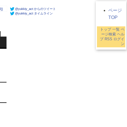
@yukkiy_act からのツイート
引
ページ
@yukkiy_act タイムライン
TOP
トップ
一覧
ペ
ージ検索
ヘル
プ
RSS
ログイ
ン