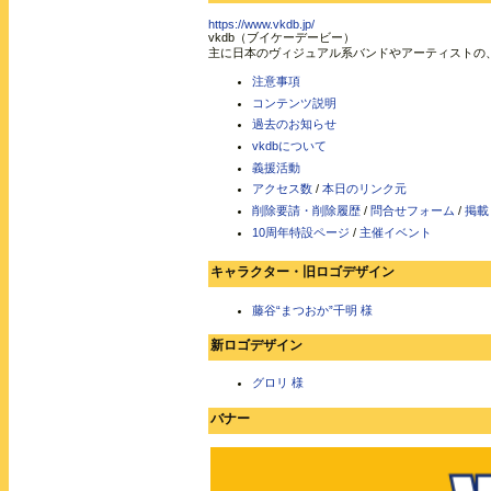
https://www.vkdb.jp/
vkdb（ブイケーデービー）
主に日本のヴィジュアル系バンドやアーティストの
注意事項
コンテンツ説明
過去のお知らせ
vkdbについて
義援活動
アクセス数
/
本日のリンク元
削除要請・削除履歴
/
問合せフォーム
/
掲載
10周年特設ページ
/
主催イベント
キャラクター・旧ロゴデザイン
藤谷“まつおか”千明 様
新ロゴデザイン
グロリ 様
バナー