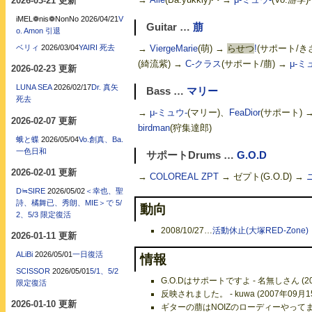
2026-03-21 更新
iMEL❁nis❁NonNo
2026/04/21
V
Guitar …
萠
o. Amon 引退
ベリィ
2026/03/04
YAIRI 死去
→
ViergeMarie
(萌) →
らせつ
!
(サポート/き
(綺流紫) →
C-クラス
(サポート/萠) →
μ-ミ
2026-02-23 更新
LUNA SEA
2026/02/17
Dr. 真矢
Bass …
マリー
死去
→
μ-ミュウ-
(マリー)、
FeaDior
(サポート) 
2026-02-07 更新
birdman
(狩集達郎)
蛾と蝶
2026/05/04
Vo.創真、Ba.
一色日和
サポートDrums …
G.O.D
2026-02-01 更新
→
COLOREAL ZPT
→ ゼプト(G.O.D) →
D≒SIRE
2026/05/02
＜幸也、聖
詩、橘舞已、秀朗、MIE＞で 5/
動向
2、5/3 限定復活
2008/10/27
…
活動休止(大塚RED-Zone)
2026-01-11 更新
ALiBi
2026/05/01
一日復活
情報
SCISSOR
2026/05/01
5/1、5/2
G.O.Dはサポートですよ - 名無しさん (20
限定復活
反映されました。 - kuwa (2007年09月1
2026-01-10 更新
ギターの萠はNOIZのローディーやってました 