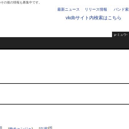
のその後の情報も募集中です。
最新ニュース
リリース情報
バンド索
vkdbサイト内検索はこちら
μ-ミュウ-
- AD -
3
]
[
4
]
→ (
肉チャンジャ
) →
[
引退
]