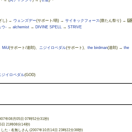
ざし) →
ウェンズデー
(サポート/萌) →
サイキックフォース
(萠たん祭り) →
Li
ュウ-
→
alchemist
→
DIVINE SPELL
→
STRIVE
→
MiU
(サポート/達郎)、
ニジイロペダル
(サポート)、
the birdman
(達郎) →
the
ニジイロペダル
(GOD)
07年08月05日 07時52分31秒)
5日 21時08分14秒)
- 名無しさん (2007年10月14日 23時22分38秒)