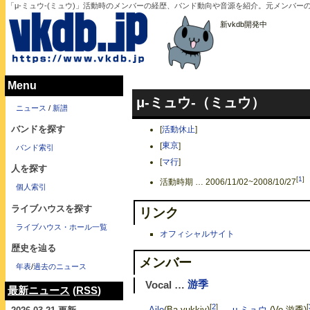
「μ-ミュウ-(ミュウ)」活動時のメンバーの経歴、バンド動向や音源を紹介。元メンバー
新vkdb開発中
Menu
μ-ミュウ-（ミュウ）
ニュース
/
新譜
バンドを探す
[
活動休止
]
[
東京
]
バンド索引
[
マ行
]
人を探す
[
1
]
活動時期 … 2006/11/02~2008/10/27
個人索引
ライブハウスを探す
リンク
ライブハウス・ホール一覧
オフィシャルサイト
歴史を辿る
メンバー
年表
/
過去のニュース
Vocal …
游季
最新ニュース
(
RSS
)
[
2
]
[
→
Aile
(Ba.yukkiy)
→
μ-ミュウ-
(Vo.游季)