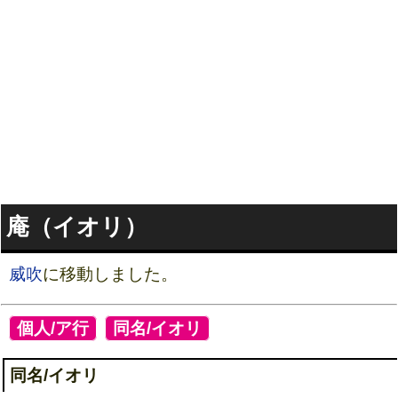
庵（イオリ）
威吹
に移動しました。
[
個人/ア行
]
[
同名/イオリ
]
同名/イオリ