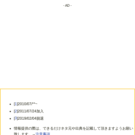
- AD -
[
1
]2010/07/**~
[
2
]2011/07/24加入
[
3
]2019/02/04脱退
情報提供の際は、できるだけネタ元や出典を記載して頂きますようお願い
致します。→
注意事項