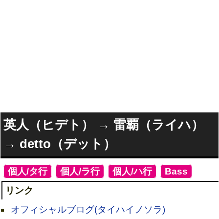
英人（ヒデト） → 雷覇（ライハ）
→ detto（デット）
[
個人/タ行
]
[
個人/ラ行
]
[
個人/ハ行
]
[
Bass
]
リンク
オフィシャルブログ(タイハイノソラ)