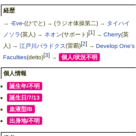
経歴
→
-Eve-
(ひでと) → (ラジオ体操第二) →
タイハイ
[
1
]
ノソラ
(英人) →
ネオン
(サポート)
→
Cherry
(英
[
2
]
人) →
江戸川パラドクス
(雷覇)
→
Develop One's
[
3
]
Faculties
(detto)
→
[
個人/状況不明
]
個人情報
[
誕生年/不明
]
[
誕生日/7/13
]
[
血液型/B
]
[
出身地/不明
]