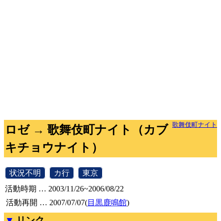
歌舞伎町ナイト
ロゼ → 歌舞伎町ナイト（カブ
キチョウナイト）
[
状況不明
]
[
カ行
]
[
東京
]
活動時期 … 2003/11/26~2006/08/22
活動再開 … 2007/07/07(
目黒鹿鳴館
)
リンク