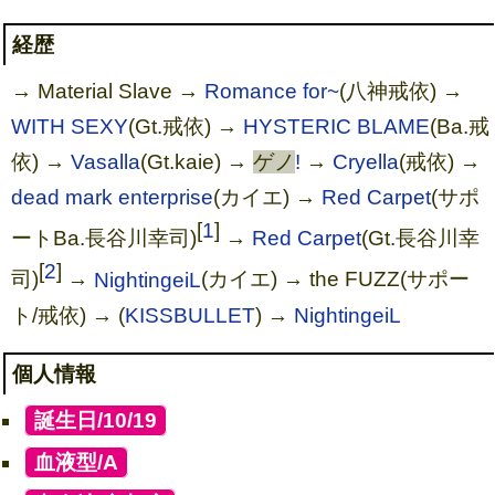
経歴
→ Material Slave →
Romance for~
(八神戒依) →
WITH SEXY
(Gt.戒依) →
HYSTERIC BLAME
(Ba.戒
依) →
Vasalla
(Gt.kaie) →
ゲノ
!
→
Cryella
(戒依) →
dead mark enterprise
(カイエ) →
Red Carpet
(サポ
[
1
]
ートBa.長谷川幸司)
→
Red Carpet
(Gt.長谷川幸
[
2
]
司)
→
NightingeiL
(カイエ) → the FUZZ(サポー
ト/戒依) → (
KISSBULLET
) →
NightingeiL
個人情報
[
誕生日/10/19
]
[
血液型/A
]