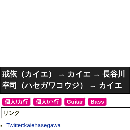
戒依（カイエ） → カイエ → 長谷川
幸司（ハセガワコウジ） → カイエ
[
個人/カ行
]
[
個人/ハ行
]
[
Guitar
]
[
Bass
]
リンク
Twitter:kaiehasegawa