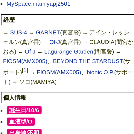
MySpace:mamiyapj2501
経歴
→
SUS-4
→
GARNET
(真宮馨) → アイン・レッシ
ェルン(真宮香) →
Of-J
(真宮香) → CLAUDIA(間宮か
おる) →
Of-J
→
Lagurange Garden
(間宮馨) →
FIOSM(AMX005)
、
BEYOND THE STARDUST
(サ
[
1
]
ポート)
→
FIOSM(AMX005)
、
bionic O.P.
(サポー
ト) → ソロ(MAMIYA)
個人情報
[
誕生日/10/6
]
[
血液型/O
]
[
出身地/不明
]