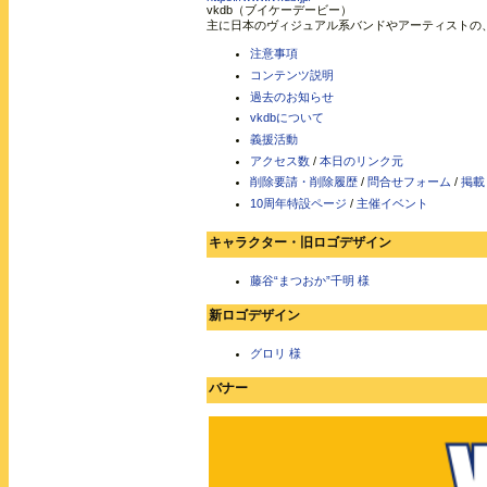
vkdb（ブイケーデービー）
主に日本のヴィジュアル系バンドやアーティストの
注意事項
コンテンツ説明
過去のお知らせ
vkdbについて
義援活動
アクセス数
/
本日のリンク元
削除要請・削除履歴
/
問合せフォーム
/
掲載
10周年特設ページ
/
主催イベント
キャラクター・旧ロゴデザイン
藤谷“まつおか”千明 様
新ロゴデザイン
グロリ 様
バナー