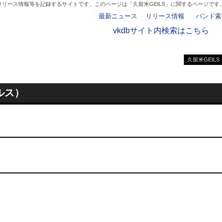
リリース情報等を記録するサイトです。このページは「久留米GEILS」に関するページです
最新ニュース
リリース情報
バンド索
vkdbサイト内検索はこちら
久留米GEILS
- AD -
ルス）