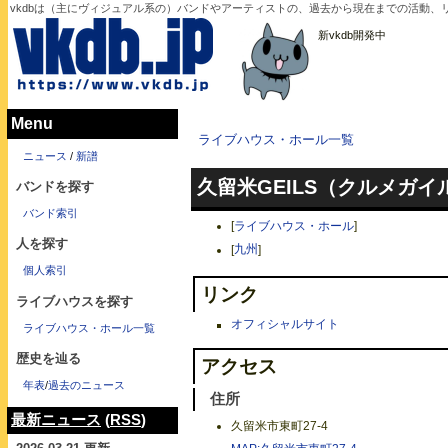
vkdbは（主にヴィジュアル系の）バンドやアーティストの、過去から現在までの活動、
新vkdb開発中
Menu
ライブハウス・ホール一覧
ニュース
/
新譜
久留米GEILS（クルメガイ
バンドを探す
バンド索引
[
ライブハウス・ホール
]
人を探す
[
九州
]
個人索引
リンク
ライブハウスを探す
オフィシャルサイト
ライブハウス・ホール一覧
歴史を辿る
アクセス
年表
/
過去のニュース
住所
最新ニュース
(
RSS
)
久留米市東町27-4