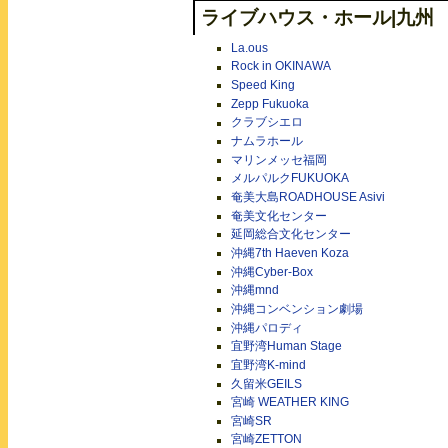
ライブハウス・ホール|九州
La.ous
Rock in OKINAWA
Speed King
Zepp Fukuoka
クラブシエロ
ナムラホール
マリンメッセ福岡
メルパルクFUKUOKA
奄美大島ROADHOUSE Asivi
奄美文化センター
延岡総合文化センター
沖縄7th Haeven Koza
沖縄Cyber-Box
沖縄mnd
沖縄コンベンション劇場
沖縄パロディ
宜野湾Human Stage
宜野湾K-mind
久留米GEILS
宮崎 WEATHER KING
宮崎SR
宮崎ZETTON