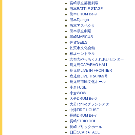
宮崎県立芸術劇場
熊本BATTLE STAGE
熊本DRUM Be-9
熊本Django
熊本アスペクタ
熊本県立劇場
黒崎MARCUS
佐賀GEILS
佐賀市文化会館
桜坂セントラル
志布志やっちくふれあいセンター
鹿児島CAPARVO HALL
鹿児島LIVE IN FRONTIER
鹿児島LIVE TRAIN69号
鹿児島市民文化ホール
小倉FUSE
小倉WOW
大分DRUM Be-0
大分iichikoグランシアタ
中津FIRE HOUSE
長崎DRUM Be-7
長崎STDIO DO!
長崎ブリックホール
日田SCAR★FACE