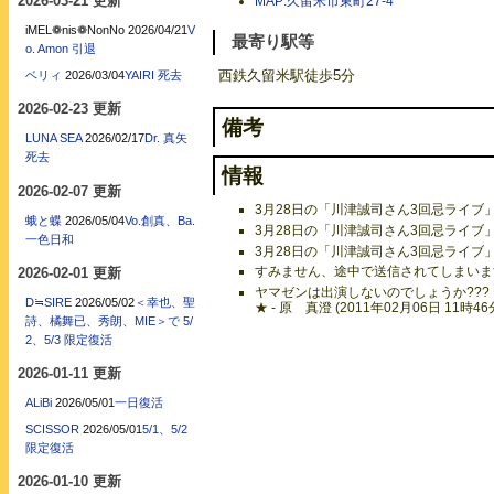
2026-03-21 更新
MAP:久留米市東町27-4
iMEL❁nis❁NonNo
2026/04/21
V
最寄り駅等
o. Amon 引退
西鉄久留米駅徒歩5分
ベリィ
2026/03/04
YAIRI 死去
2026-02-23 更新
備考
LUNA SEA
2026/02/17
Dr. 真矢
死去
情報
2026-02-07 更新
3月28日の「川津誠司さん3回忌ライブ」 - 
蛾と蝶
2026/05/04
Vo.創真、Ba.
3月28日の「川津誠司さん3回忌ライブ」 - 
一色日和
3月28日の「川津誠司さん3回忌ライブ」 - 
すみません、途中で送信されてしまいます。 -
2026-02-01 更新
ヤマゼンは出演しないのでしょうか??
D≒SIRE
2026/05/02
＜幸也、聖
★ - 原 真澄 (2011年02月06日 11時46
詩、橘舞已、秀朗、MIE＞で 5/
2、5/3 限定復活
2026-01-11 更新
ALiBi
2026/05/01
一日復活
SCISSOR
2026/05/01
5/1、5/2
限定復活
2026-01-10 更新