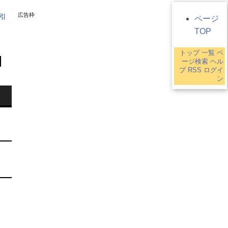
。
広告枠
引
ページ
TOP
トップ
一覧
ペ
ージ検索
ヘル
プ
RSS
ログイ
ン