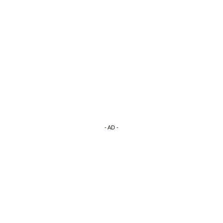
- AD -