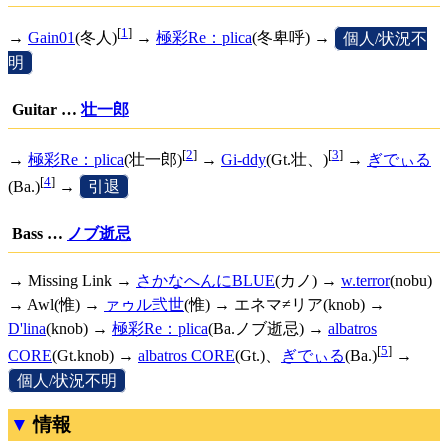
[
1
]
→
Gain01
(冬人)
→
極彩Re：plica
(冬卑呼) →
[
個人/状況不
明
]
Guitar …
壮一郎
[
2
]
[
3
]
→
極彩Re：plica
(壮一郎)
→
Gi-ddy
(Gt.壮、)
→
ぎでぃる
[
4
]
(Ba.)
→
[
引退
]
Bass …
ノブ逝忌
→ Missing Link →
さかなへんにBLUE
(カノ) →
w.terror
(nobu)
→ Awl(惟) →
ァゥル弐世
(惟) → エネマ≠リア(knob) →
D'lina
(knob) →
極彩Re：plica
(Ba.ノブ逝忌) →
albatros
[
5
]
CORE
(Gt.knob) →
albatros CORE
(Gt.)、
ぎでぃる
(Ba.)
→
[
個人/状況不明
]
情報