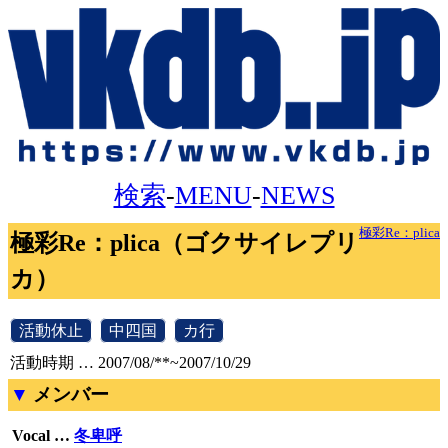
検索
-
MENU
-
NEWS
極彩Re：plica
極彩Re：plica（ゴクサイレプリ
カ）
[
活動休止
]
[
中四国
]
[
カ行
]
活動時期 … 2007/08/**~2007/10/29
メンバー
Vocal …
冬卑呼