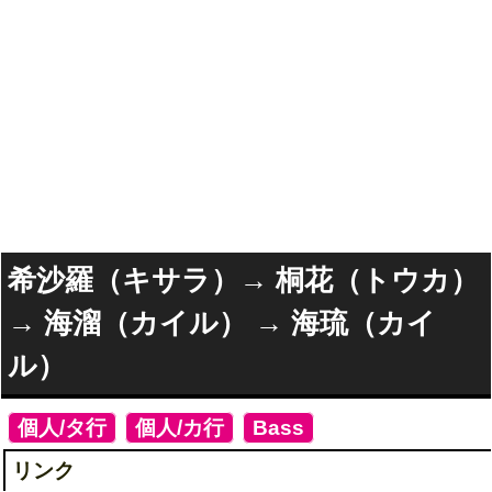
希沙羅（キサラ）→ 桐花（トウカ）
→ 海溜（カイル） → 海琉（カイ
ル）
[
個人/タ行
]
[
個人/カ行
]
[
Bass
]
リンク