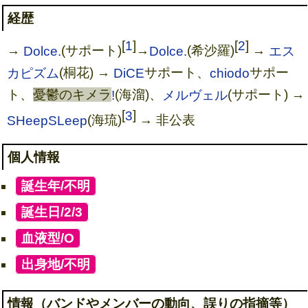
経歴
[
1
]
[
2
]
→
Dolce.
(サポート)
→
Dolce.
(希沙羅)
→
エス
カピズム
(桐花) →
DiCE
サポート、
chiodo
サポー
ト、
憂鬱のキメラ
!
(海溜)、
メルヴェル
(サポート) →
[
3
]
SHeepSLeep
(海琉)
→ 非公表
個人情報
[
誕生年/不明
]
[
誕生日/2/3
]
[
血液型/O
]
[
出身地/不明
]
情報（バンドやメンバーの動向、誤りの指摘等）