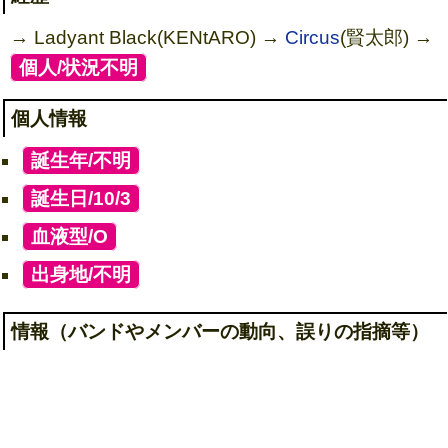
→ Ladyant Black(KENtARO) →
Circus
(賢太郎) →
[
個人/状況不明
]
個人情報
[
誕生年/不明
]
[
誕生日/10/3
]
[
血液型/O
]
[
出身地/不明
]
情報（バンドやメンバーの動向、誤りの指摘等）