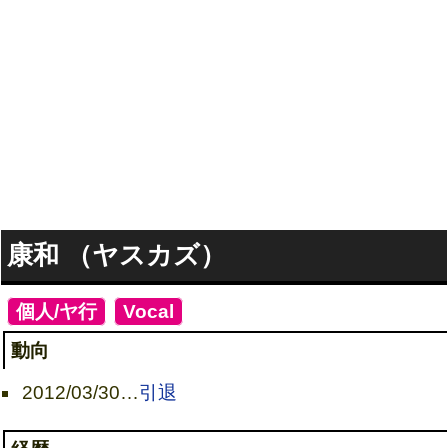
康和 （ヤスカズ）
[
個人/ヤ行
]
[
Vocal
]
動向
2012/03/30
…
引退