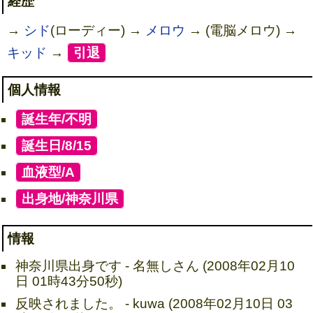
経歴
→
シド
(ローディー) →
メロウ
→ (電脳メロウ) →
キッド
→
[
引退
]
個人情報
[
誕生年/不明
]
[
誕生日/8/15
]
[
血液型/A
]
[
出身地/神奈川県
]
情報
神奈川県出身です - 名無しさん (2008年02月10
日 01時43分50秒)
反映されました。 - kuwa (2008年02月10日 03