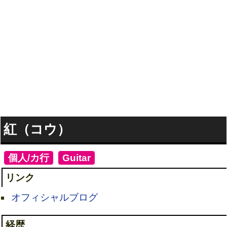
紅（コウ）
[
個人/カ行
]
[
Guitar
]
リンク
オフィシャルブログ
経歴