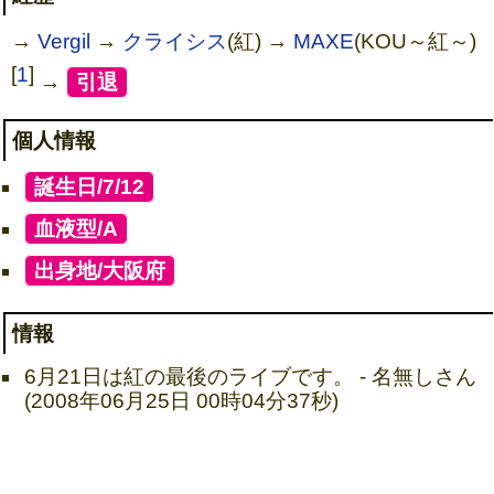
→
Vergil
→
クライシス
(紅) →
MAXE
(KOU～紅～)
[
1
]
→
[
引退
]
個人情報
[
誕生日/7/12
]
[
血液型/A
]
[
出身地/大阪府
]
情報
6月21日は紅の最後のライブです。 - 名無しさん
(2008年06月25日 00時04分37秒)