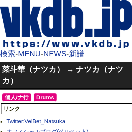
検索
-
MENU
-
NEWS
-
新譜
菜斗華（ナツカ） → ナツカ（ナツ
カ）
[
個人/ナ行
]
[
Drums
]
リンク
Twitter:VelBet_Natsuka
オフィシャルブログ(ベルベット)