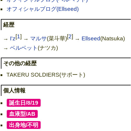
オフィシャルブログ(Ellseed)
経歴
[
1
]
[
2
]
→
I'z
→
マルサ
(菜斗華)
→
Ellseed
(Natsuka)
→
ベルベット
(ナツカ)
その他の経歴
TAKERU SOLDIERS(サポート)
個人情報
[
誕生日/8/19
]
[
血液型/AB
]
[
出身地/不明
]