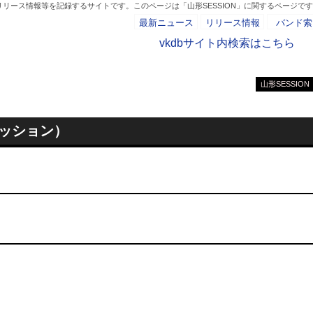
リリース情報等を記録するサイトです。このページは「山形SESSION」に関するページで
最新ニュース
リリース情報
バンド索
vkdbサイト内検索はこちら
山形SESSION
- AD -
セッション）