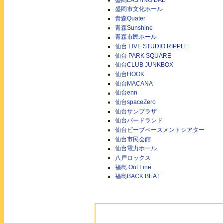
盛岡市文化ホール
青森Quater
青森Sunshine
青森市民ホール
仙台 LIVE STUDIO RIPPLE
仙台 PARK SQUARE
仙台CLUB JUNKBOX
仙台HOOK
仙台MACANA
仙台enn
仙台spaceZero
仙台サンプラザ
仙台バードランド
仙台ビーブベースメントシアター
仙台市民会館
仙台電力ホール
八戸ロックス
福島 Out Line
福島BACK BEAT