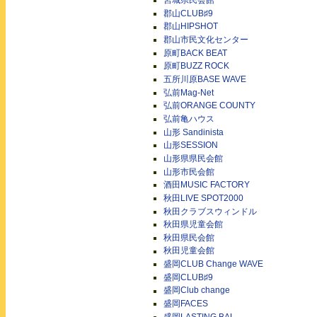
宮城県民会館
郡山CLUB♯9
郡山HIPSHOT
郡山市民文化センター
原町BACK BEAT
原町BUZZ ROCK
五所川原BASE WAVE
弘前Mag-Net
弘前ORANGE COUNTY
弘前亀ハウス
山形 Sandinista
山形SESSION
山形県県民会館
山形市民会館
酒田MUSIC FACTORY
秋田LIVE SPOT2000
秋田クラブスウィンドル
秋田県児童会館
秋田県民会館
秋田児童会館
盛岡CLUB Change WAVE
盛岡CLUB♯9
盛岡Club change
盛岡FACES
盛岡LASTING BAL