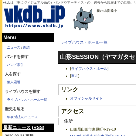
vkdbは（主にヴィジュアル系の）バンドやアーティストの、過去から現在までの活動、
新vkdb開発中
Menu
ライブハウス・ホール一覧
ニュース
/
新譜
山形SESSION（ヤマガタ
バンドを探す
バンド索引
[
ライブハウス・ホール
]
人を探す
[
東北
]
個人索引
リンク
ライブハウスを探す
オフィシャルサイト
ライブハウス・ホール一覧
歴史を辿る
アクセス
年表
/
過去のニュース
住所
最新ニュース
(
RSS
)
山形県山形市東原町4-19-10