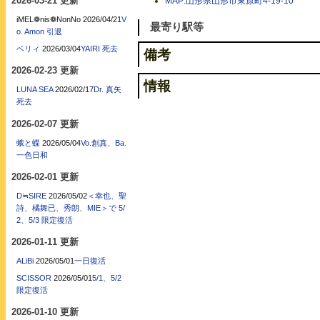
2026-03-21 更新
MAP:山形県山形市東原町4-19-10
iMEL❁nis❁NonNo
2026/04/21
V
最寄り駅等
o. Amon 引退
ベリィ
2026/03/04
YAIRI 死去
備考
2026-02-23 更新
情報
LUNA SEA
2026/02/17
Dr. 真矢
死去
2026-02-07 更新
蛾と蝶
2026/05/04
Vo.創真、Ba.
一色日和
2026-02-01 更新
D≒SIRE
2026/05/02
＜幸也、聖
詩、橘舞已、秀朗、MIE＞で 5/
2、5/3 限定復活
2026-01-11 更新
ALiBi
2026/05/01
一日復活
SCISSOR
2026/05/01
5/1、5/2
限定復活
2026-01-10 更新