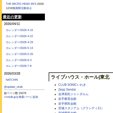
THE MICRO HEAD 4N'S
2026/
12/18
無期限活動休止
最近の更新
2026/04/11
カレンダー/2026-4-15
カレンダー/2026-4-22
カレンダー/2026-4-29
カレンダー/2026-5-13
カレンダー/2026-5-20
カレンダー/2026-6-3
カレンダー/2026-7-8
2026/03/28
ライブハウス・ホール|東北
NATCHIN
CLUB SONICいわき
@update_vkdb
Zepp Sendai
総ページ数:15078
会津若松ジャンダルム
>>
vkdb.jpを検索バーに追加
岩手教育会館
岩手県民会館
宮城スタジアム（グランディ21）