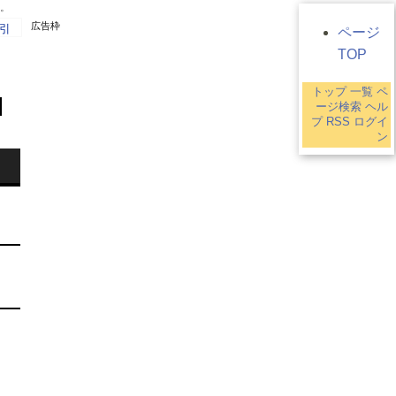
す。
広告枠
引
ページ
TOP
トップ
一覧
ペ
ージ検索
ヘル
プ
RSS
ログイ
ン