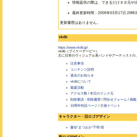
情報提供の際は、できるだけネタ元や
最終更新時間：2006年03月17日 20時3
更新履歴はありません。
vkdb
https://www.vkdb.jp/
vkdb（ブイケーデービー）
主に日本のヴィジュアル系バンドやアーティストの
注意事項
コンテンツ説明
過去のお知らせ
vkdbについて
義援活動
アクセス数
/
本日のリンク元
削除要請・削除履歴
/
問合せフォーム
/
掲載
10周年特設ページ
/
主催イベント
キャラクター・旧ロゴデザイン
藤谷“まつおか”千明 様
新ロゴデザイン