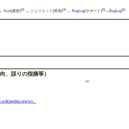
[
3
]
[
4
]
[
5
]
[
6
]
→
Azel
(露亜)
→
ジュリエット
(将海)
→
BugLug
(サポート)
→
BugLug
向、誤りの指摘等）
- AD -