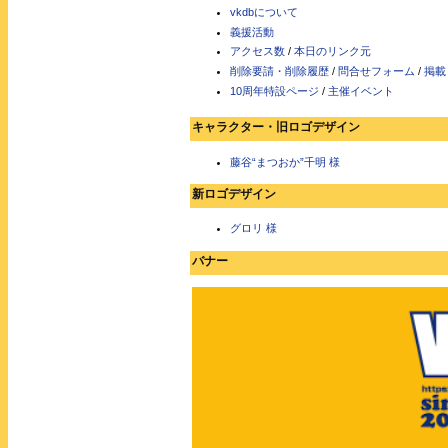
vkdbについて
義援活動
アクセス数
/
本日のリンク元
削除要請・削除履歴
/
問合せフォーム
/
掲載
10周年特設ページ
/
主催イベント
キャラクター・旧ロゴデザイン
藤谷“まつおか”千明 様
新ロゴデザイン
グロリ 様
バナー