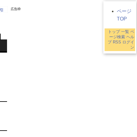
広告枠
引
ページ
TOP
トップ
一覧
ペ
ージ検索
ヘル
プ
RSS
ログイ
ン