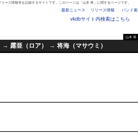
リリース情報等を記録するサイトです。このページは「山本 将」に関するページです。
最新ニュース
リリース情報
バンド索
vkdbサイト内検索はこちら
山本 将
- AD -
 → 露亜（ロア） → 将海（マサウミ）