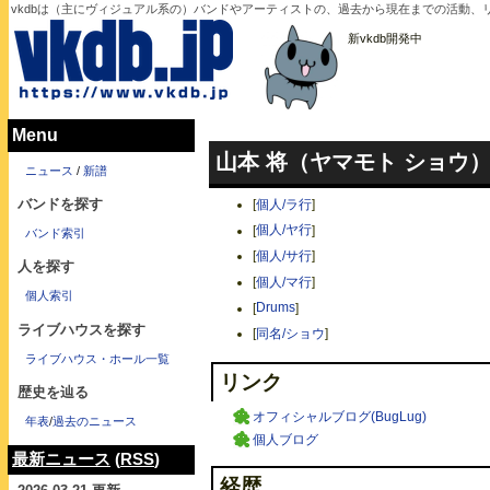
vkdbは（主にヴィジュアル系の）バンドやアーティストの、過去から現在までの活動、
新vkdb開発中
Menu
山本 将（ヤマモト ショウ）
ニュース
/
新譜
バンドを探す
[
個人/ラ行
]
[
個人/ヤ行
]
バンド索引
[
個人/サ行
]
人を探す
[
個人/マ行
]
個人索引
[
Drums
]
ライブハウスを探す
[
同名/ショウ
]
ライブハウス・ホール一覧
リンク
歴史を辿る
オフィシャルブログ(BugLug)
年表
/
過去のニュース
個人ブログ
最新ニュース
(
RSS
)
経歴