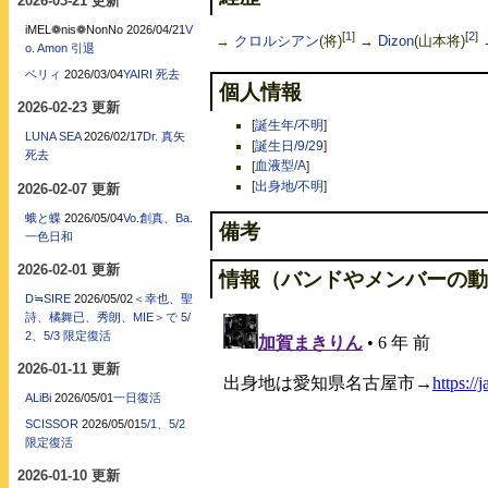
2026-03-21 更新
iMEL❁nis❁NonNo
2026/04/21
V
[
1
]
[
2
]
→
クロルシアン
(将)
→
Dizon
(山本将)
o. Amon 引退
ベリィ
2026/03/04
YAIRI 死去
個人情報
2026-02-23 更新
[
誕生年/不明
]
LUNA SEA
2026/02/17
Dr. 真矢
[
誕生日/9/29
]
死去
[
血液型/A
]
[
出身地/不明
]
2026-02-07 更新
蛾と蝶
2026/05/04
Vo.創真、Ba.
備考
一色日和
2026-02-01 更新
情報（バンドやメンバーの動
D≒SIRE
2026/05/02
＜幸也、聖
詩、橘舞已、秀朗、MIE＞で 5/
2、5/3 限定復活
2026-01-11 更新
ALiBi
2026/05/01
一日復活
SCISSOR
2026/05/01
5/1、5/2
限定復活
2026-01-10 更新