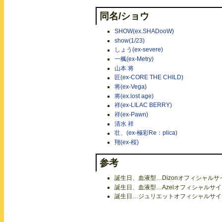
同名/ショウ
SHOW(ex.SHADooW)
show(1/23)
しょう(ex-severe)
一楓(ex-Metry)
山本 将
匠(ex-CORE THE CHILD)
将(ex-Vega)
将(ex.lost age)
祥(ex-LILAC BERRY)
祥(ex-Pawn)
清水 祥
壮、(ex-極彩Re：plica)
翔(ex-桜)
参考
誕生日、血液型…Dizonオフィシャルサイト
誕生日、血液型…Azelオフィシャルサイトよ
誕生日…ジュリエットオフィシャルサイトよ