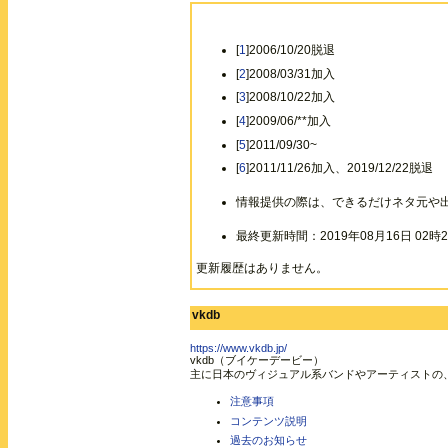
[
1
]2006/10/20脱退
[
2
]2008/03/31加入
[
3
]2008/10/22加入
[
4
]2009/06/**加入
[
5
]2011/09/30~
[
6
]2011/11/26加入、2019/12/22脱退
情報提供の際は、できるだけネタ元や
最終更新時間：2019年08月16日 02時2
更新履歴はありません。
vkdb
https://www.vkdb.jp/
vkdb（ブイケーデービー）
主に日本のヴィジュアル系バンドやアーティストの
注意事項
コンテンツ説明
過去のお知らせ