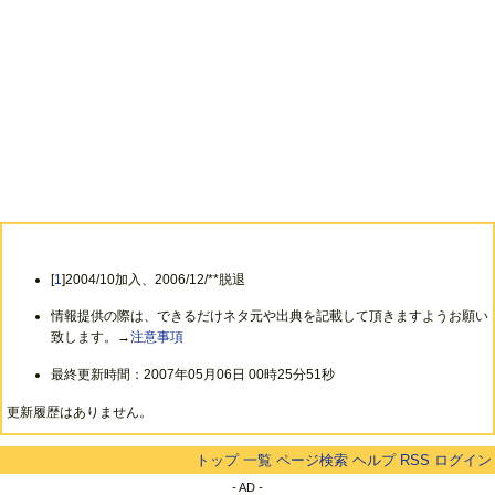
[
1
]2004/10加入、2006/12/**脱退
情報提供の際は、できるだけネタ元や出典を記載して頂きますようお願い
致します。→
注意事項
最終更新時間：2007年05月06日 00時25分51秒
更新履歴はありません。
トップ
一覧
ページ検索
ヘルプ
RSS
ログイン
- AD -