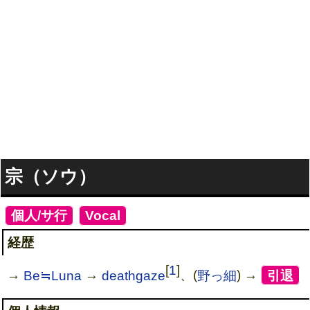
宗（ソウ）
[
個人/サ行
]
[
Vocal
]
経歴
[
1
]
→
Be≒Luna
→
deathgaze
、(
野っ細
) →
[
引退
]