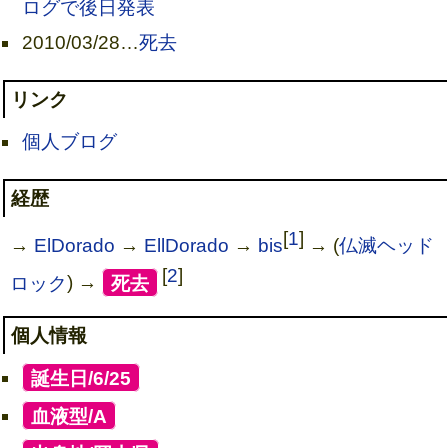
ログで後日発表
2010/03/28
…
死去
リンク
個人ブログ
経歴
[
1
]
→
ElDorado
→
EllDorado
→
bis
→ (
仏滅ヘッド
[
2
]
ロック
) →
[
死去
]
個人情報
[
誕生日/6/25
]
砂の王国
[
血液型/A
]