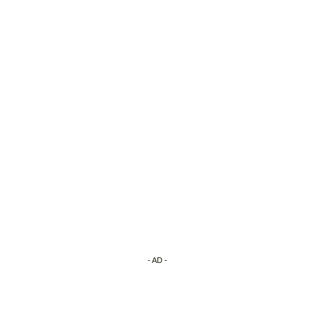
- AD -