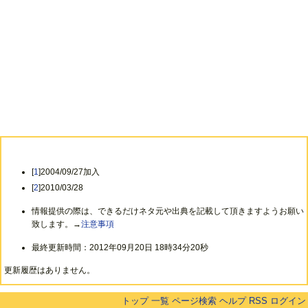
[
1
]2004/09/27加入
[
2
]2010/03/28
情報提供の際は、できるだけネタ元や出典を記載して頂きますようお願い
致します。→
注意事項
最終更新時間：2012年09月20日 18時34分20秒
更新履歴はありません。
トップ
一覧
ページ検索
ヘルプ
RSS
ログイン