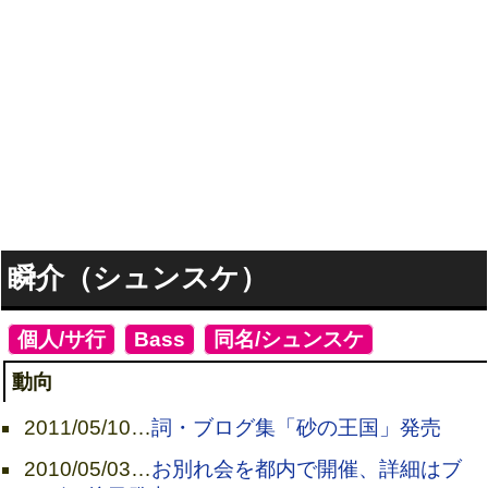
瞬介（シュンスケ）
[
個人/サ行
]
[
Bass
]
[
同名/シュンスケ
]
動向
2011/05/10
…
詞・ブログ集「砂の王国」発売
2010/05/03
…
お別れ会を都内で開催、詳細はブ