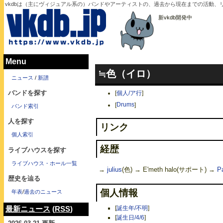
vkdbは（主にヴィジュアル系の）バンドやアーティストの、過去から現在までの活動、リリ
新vkdb開発中
Menu
≒色（イロ）
ニュース
/
新譜
バンドを探す
[
個人/ア行
]
[
Drums
]
バンド索引
人を探す
リンク
個人索引
経歴
ライブハウスを探す
ライブハウス・ホール一覧
→
julius
(色) → E'meth halo(サポート) →
P
歴史を辿る
個人情報
年表
/
過去のニュース
[
誕生年/不明
]
最新ニュース
(
RSS
)
[
誕生日/4/6
]