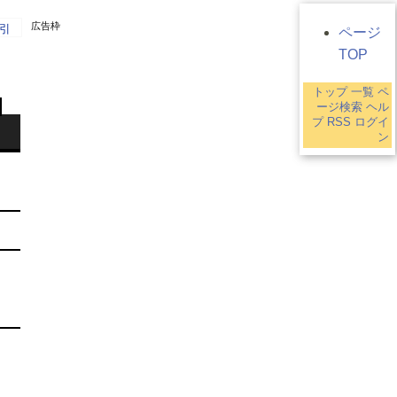
広告枠
引
ページ
TOP
トップ
一覧
ペ
ージ検索
ヘル
プ
RSS
ログイ
ン