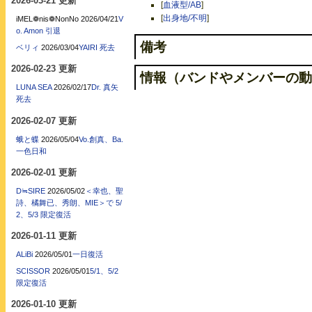
2026-03-21 更新
[
血液型/AB
]
[
出身地/不明
]
iMEL❁nis❁NonNo
2026/04/21
V
o. Amon 引退
備考
ベリィ
2026/03/04
YAIRI 死去
2026-02-23 更新
情報（バンドやメンバーの動
LUNA SEA
2026/02/17
Dr. 真矢
死去
2026-02-07 更新
蛾と蝶
2026/05/04
Vo.創真、Ba.
一色日和
2026-02-01 更新
D≒SIRE
2026/05/02
＜幸也、聖
詩、橘舞已、秀朗、MIE＞で 5/
2、5/3 限定復活
2026-01-11 更新
ALiBi
2026/05/01
一日復活
SCISSOR
2026/05/01
5/1、5/2
限定復活
2026-01-10 更新