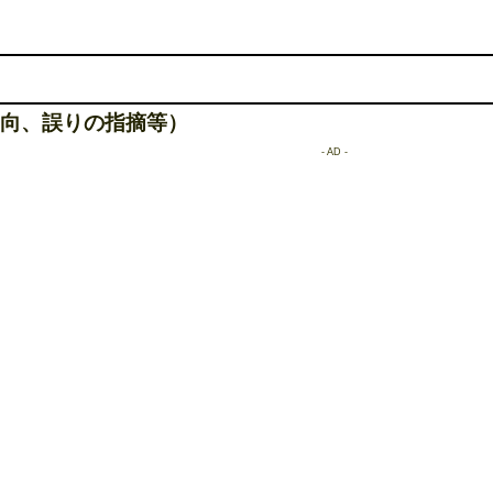
向、誤りの指摘等）
- AD -