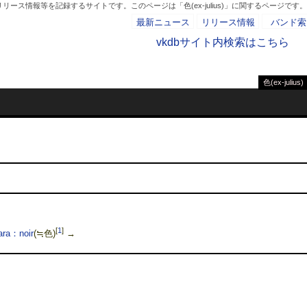
ース情報等を記録するサイトです。このページは「色(ex-julius)」に関するページです。
最新ニュース
リリース情報
バンド索
vkdbサイト内検索はこちら
色(ex-julius)
- AD -
[
1
]
ara：noir
(≒色)
→