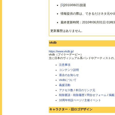
[
1
]2010/08/21脱退
情報提供の際は、できるだけネタ元や
最終更新時間：2010年06月01日 01時3
更新履歴はありません。
vkdb
https://www.vkdb.jp/
vkdb（ブイケーデービー）
主に日本のヴィジュアル系バンドやアーティストの
注意事項
コンテンツ説明
過去のお知らせ
vkdbについて
義援活動
アクセス数
/
本日のリンク元
削除要請・削除履歴
/
問合せフォーム
/
掲載
10周年特設ページ
/
主催イベント
キャラクター・旧ロゴデザイン