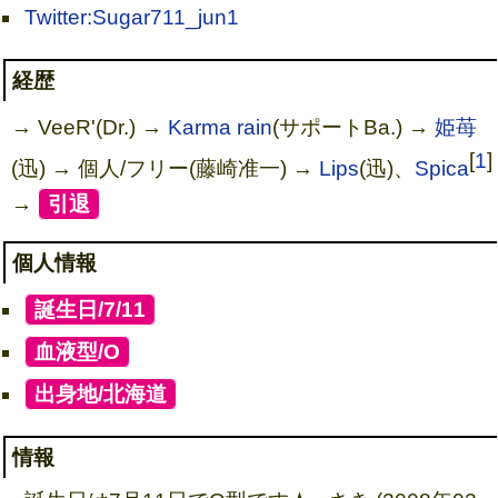
Twitter:Sugar711_jun1
経歴
→ VeeR'(Dr.) →
Karma rain
(サポートBa.) →
姫苺
[
1
]
(迅) → 個人/フリー(藤崎准一) →
Lips
(迅)、
Spica
→
[
引退
]
個人情報
[
誕生日/7/11
]
[
血液型/O
]
[
出身地/北海道
]
情報