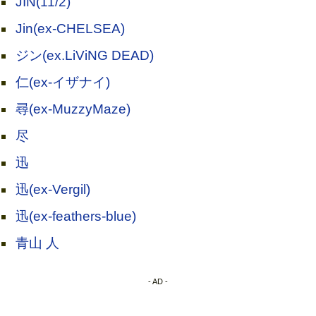
JIN(11/2)
Jin(ex-CHELSEA)
ジン(ex.LiViNG DEAD)
仁(ex-イザナイ)
尋(ex-MuzzyMaze)
尽
迅
迅(ex-Vergil)
迅(ex-feathers-blue)
青山 人
- AD -