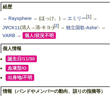
経歴
[
1
]
→
Raysphere
→ (ほっけ。) →
エミリー
→
[
2
]
J∀CK11
(清人→清-キヨ-)
→
独立国歌-Ashe'-
→
VARB
→
[
個人/状況不明
]
個人情報
[
誕生日/11/30
]
[
血液型/O
]
[
出身地/不明
]
情報（バンドやメンバーの動向、誤りの指摘等）