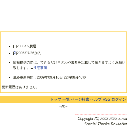
[
1
]2005/09脱退
[
2
]2006/07/26加入
情報提供の際は、できるだけネタ元や出典を記載して頂きますようお願い
致します。→
注意事項
最終更新時間：2009年09月16日 22時08分46秒
更新履歴はありません。
トップ
一覧
ページ検索
ヘルプ
RSS
ログイン
- AD -
Copyright (C) 2003-2025 kuwa
Special Thanks RoxiteNet