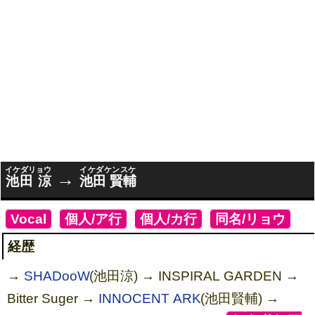
イケダリョウ
イケダケンスケ
→
池田 涼
池田 賢輔
[
Vocal
]
[
個人/ア行
]
[
個人/カ行
]
[
同名/リョウ
]
経歴
→
SHADooW
(池田涼) → INSPIRAL GARDEN →
Bitter Suger →
INNOCENT ARK
(池田賢輔) →