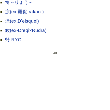
怜～りょう～
凉(ex-羅侃-rakan-)
漾(ex.D'elsquel)
綾(ex-Dreqi×Rudra)
蛉-RYO-
- AD -