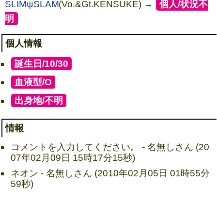
SLIMψSLAM
(Vo.&Gt.KENSUKE) →
[
個人/状況不
明
]
個人情報
[
誕生日/10/30
]
[
血液型/O
]
[
出身地/不明
]
情報
コメントを入力してください。 - 名無しさん (20
07年02月09日 15時17分15秒)
ネオン - 名無しさん (2010年02月05日 01時55分
59秒)