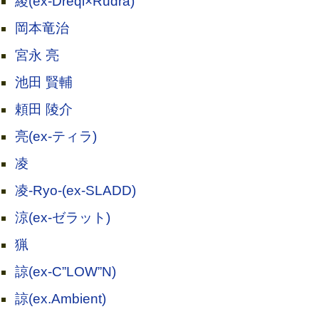
綾(ex-Dreqi×Rudra)
岡本竜治
宮永 亮
池田 賢輔
頼田 陵介
亮(ex-ティラ)
凌
凌-Ryo-(ex-SLADD)
涼(ex-ゼラット)
猟
諒(ex-C”LOW”N)
諒(ex.Ambient)