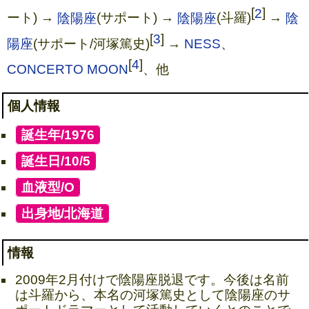
[
2
]
ート) →
陰陽座
(サポート) →
陰陽座
(斗羅)
→
陰
[
3
]
陽座
(サポート/河塚篤史)
→
NESS
、
[
4
]
CONCERTO MOON
、他
個人情報
[
誕生年/1976
]
[
誕生日/10/5
]
[
血液型/O
]
[
出身地/北海道
]
情報
2009年2月付けで陰陽座脱退です。今後は名前
は斗羅から、本名の河塚篤史として陰陽座のサ