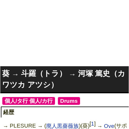
葵 → 斗羅（トラ） → 河塚 篤史（カ
ワツカ アツシ）
[
個人/タ行
,
個人/カ行
]
[
Drums
]
経歴
[
1
]
→ PLESURE → (
廃人黒薔薇族
)(葵)
→
Ove
(サポ