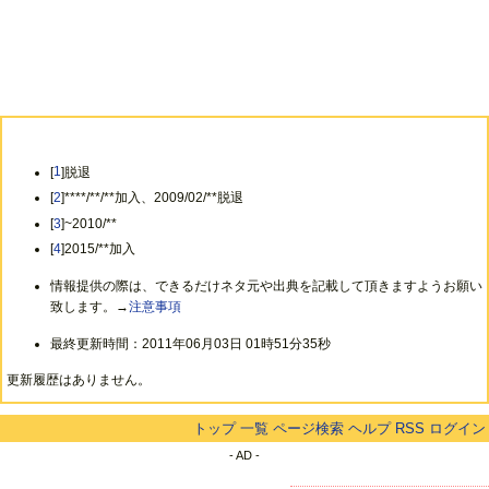
[
1
]脱退
[
2
]****/**/**加入、2009/02/**脱退
[
3
]~2010/**
[
4
]2015/**加入
情報提供の際は、できるだけネタ元や出典を記載して頂きますようお願い
致します。→
注意事項
最終更新時間：2011年06月03日 01時51分35秒
更新履歴はありません。
トップ
一覧
ページ検索
ヘルプ
RSS
ログイン
- AD -