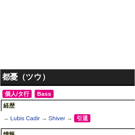
都憂（ツウ）
[
個人/タ行
]
[
Bass
]
経歴
→
Lubis Cadir
→
Shiver
→
[
引退
]
情報