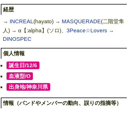
経歴
→
INCREAL
(hayato) →
MASQUERADE
(二階堂隼
人) → α【:alpha】(ソロ)、
3Peace☆Lovers
→
DINOSPEC
個人情報
[
誕生日/12/6
]
[
血液型/O
]
[
出身地/神奈川県
]
情報（バンドやメンバーの動向、誤りの指摘等）