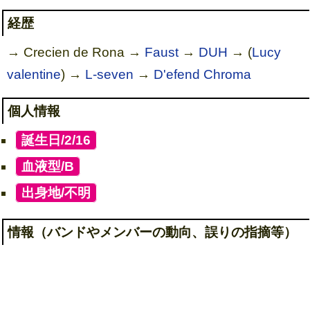
経歴
→ Crecien de Rona →
Faust
→
DUH
→ (
Lucy
valentine
) →
L-seven
→
D'efend Chroma
個人情報
[
誕生日/2/16
]
[
血液型/B
]
[
出身地/不明
]
情報（バンドやメンバーの動向、誤りの指摘等）