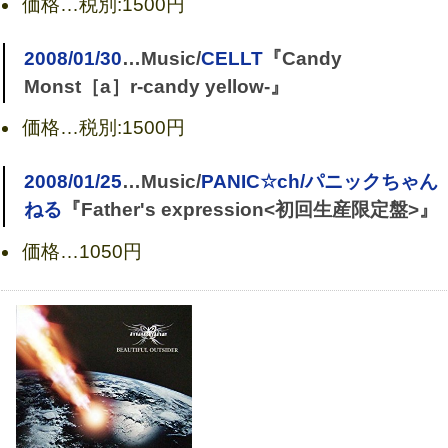
価格…
税別:1500円
2008/01/30
…Music/
CELLT
『Candy
Monst［a］r-candy yellow-』
価格…
税別:1500円
2008/01/25
…Music/
PANIC☆ch/パニックちゃん
BEAUTIFUL OUTSIDER(DVD付)
ねる
『Father's expression<初回生産限定盤>』
価格…
1050円