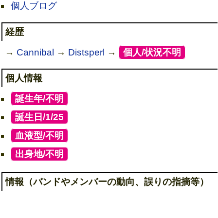
個人ブログ
経歴
→
Cannibal
→
Distsperl
→
[
個人/状況不明
]
個人情報
[
誕生年/不明
]
[
誕生日/1/25
]
[
血液型/不明
]
[
出身地/不明
]
情報（バンドやメンバーの動向、誤りの指摘等）