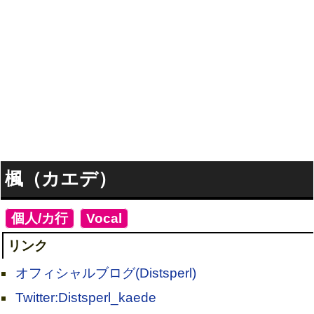
楓（カエデ）
[
個人/カ行
]
[
Vocal
]
リンク
オフィシャルブログ(Distsperl)
Twitter:Distsperl_kaede