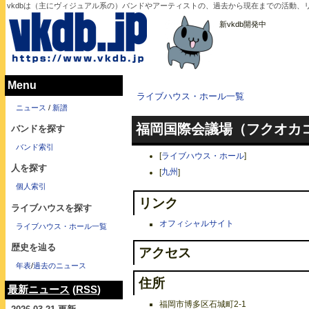
vkdbは（主にヴィジュアル系の）バンドやアーティストの、過去から現在までの活動
新vkdb開発中
Menu
ライブハウス・ホール一覧
ニュース
/
新譜
福岡国際会議場（フクオカ
バンドを探す
バンド索引
[
ライブハウス・ホール
]
人を探す
[
九州
]
個人索引
リンク
ライブハウスを探す
オフィシャルサイト
ライブハウス・ホール一覧
歴史を辿る
アクセス
年表
/
過去のニュース
住所
最新ニュース
(
RSS
)
福岡市博多区石城町2-1