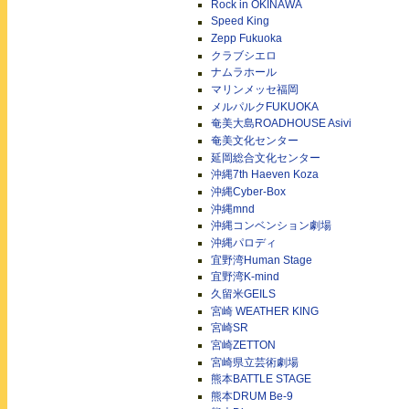
Rock in OKINAWA
Speed King
Zepp Fukuoka
クラブシエロ
ナムラホール
マリンメッセ福岡
メルパルクFUKUOKA
奄美大島ROADHOUSE Asivi
奄美文化センター
延岡総合文化センター
沖縄7th Haeven Koza
沖縄Cyber-Box
沖縄mnd
沖縄コンベンション劇場
沖縄パロディ
宜野湾Human Stage
宜野湾K-mind
久留米GEILS
宮崎 WEATHER KING
宮崎SR
宮崎ZETTON
宮崎県立芸術劇場
熊本BATTLE STAGE
熊本DRUM Be-9