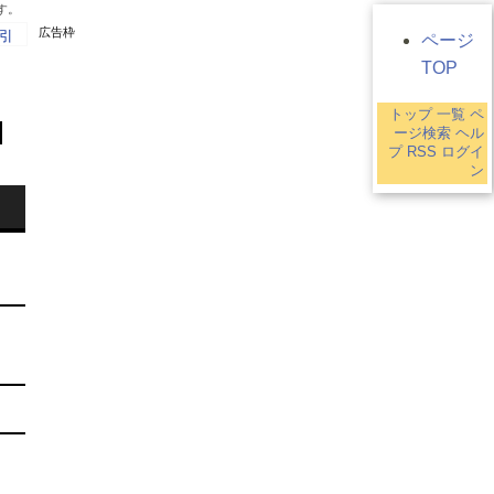
す。
広告枠
引
ページ
TOP
トップ
一覧
ペ
ージ検索
ヘル
プ
RSS
ログイ
ン