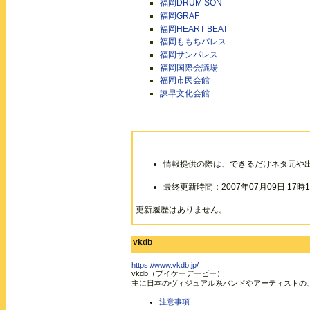
福岡DRUM SON
福岡GRAF
福岡HEART BEAT
福岡ももちパレス
福岡サンパレス
福岡国際会議場
福岡市民会館
諫早文化会館
情報提供の際は、できるだけネタ元や
最終更新時間：2007年07月09日 17時1
更新履歴はありません。
vkdb
https://www.vkdb.jp/
vkdb（ブイケーデービー）
主に日本のヴィジュアル系バンドやアーティストの
注意事項