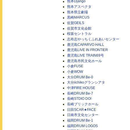
熊本Django
熊本アスペクタ
熊本県立劇場
黒崎MARCUS
佐賀GEILS
佐賀市文化会館
桜坂セントラル
志布志やっちくふれあいセンター
鹿児島CAPARVO HALL
鹿児島LIVE IN FRONTIER
鹿児島LIVE TRAIN69号
鹿児島市民文化ホール
小倉FUSE
小倉WOW
大分DRUM Be-0
大分iichikoグランシアタ
中津FIRE HOUSE
長崎DRUM Be-7
長崎STDIO DO!
長崎ブリックホール
日田SCAR★FACE
日南市文化センター
福岡DRUM Be-1
福岡DRUM LOGOS