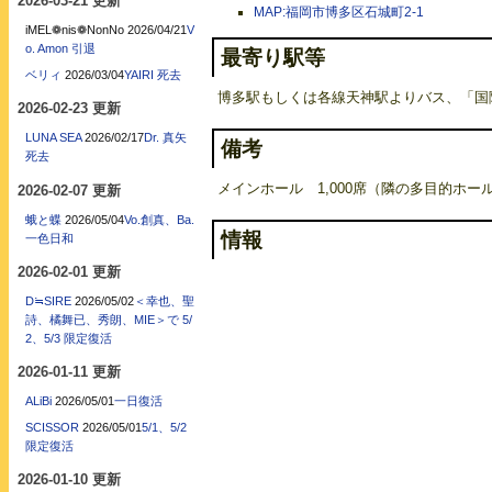
2026-03-21 更新
MAP:福岡市博多区石城町2-1
iMEL❁nis❁NonNo
2026/04/21
V
o. Amon 引退
最寄り駅等
ベリィ
2026/03/04
YAIRI 死去
博多駅もしくは各線天神駅よりバス、「国
2026-02-23 更新
LUNA SEA
2026/02/17
Dr. 真矢
備考
死去
メインホール 1,000席（隣の多目的ホー
2026-02-07 更新
蛾と蝶
2026/05/04
Vo.創真、Ba.
情報
一色日和
2026-02-01 更新
D≒SIRE
2026/05/02
＜幸也、聖
詩、橘舞已、秀朗、MIE＞で 5/
2、5/3 限定復活
2026-01-11 更新
ALiBi
2026/05/01
一日復活
SCISSOR
2026/05/01
5/1、5/2
限定復活
2026-01-10 更新