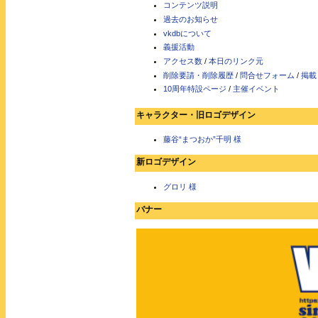
コンテンツ説明
過去のお知らせ
vkdbについて
義援活動
アクセス数
/
本日のリンク元
削除要請・削除履歴
/
問合せフォーム
/
掲載
10周年特設ページ
/
主催イベント
キャラクター・旧ロゴデザイン
藤谷“まつおか”千明 様
新ロゴデザイン
グロリ 様
バナー