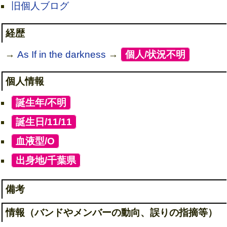
旧個人ブログ
経歴
→
As If in the darkness
→
[
個人/状況不明
]
個人情報
[
誕生年/不明
]
[
誕生日/11/11
]
[
血液型/O
]
[
出身地/千葉県
]
備考
情報（バンドやメンバーの動向、誤りの指摘等）