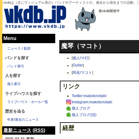
vkdbは（主にヴィジュアル系の）バンドやアーティストの、過去から現在までの活動、リ
新vkdb開発中
Menu
魔琴（マコト）
ニュース
/
新譜
バンドを探す
[
個人/マ行
]
[
Guitar
]
バンド索引
[
同名/マコト
]
人を探す
個人索引
リンク
ライブハウスを探す
Twitter:makotonotabi
ライブハウス・ホール一覧
Instagram:makotonotabi
個人ブログ
歴史を辿る
個人ブログ(旧)
年表
/
過去のニュース
経歴
最新ニュース
(
RSS
)