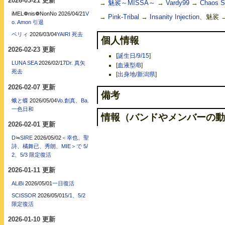
2026-03-21 更新
→
魅裟～MISSA～
→
Vardy99
→
Chaos S
iMEL❁nis❁NonNo
2026/04/21
V
→
Pink-Tribal
→
Insanity Injection
、魅裟 
o. Amon 引退
ベリィ
2026/03/04
YAIRI 死去
個人情報
2026-02-23 更新
[
誕生日/9/15
]
LUNA SEA
2026/02/17
Dr. 真矢
[
血液型/B
]
死去
[
出身地/新潟県
]
2026-02-07 更新
備考
蛾と蝶
2026/05/04
Vo.創真、Ba.
一色日和
情報（バンドやメンバーの動
2026-02-01 更新
D≒SIRE
2026/05/02
＜幸也、聖
詩、橘舞已、秀朗、MIE＞で 5/
2、5/3 限定復活
2026-01-11 更新
ALiBi
2026/05/01
一日復活
SCISSOR
2026/05/01
5/1、5/2
限定復活
2026-01-10 更新