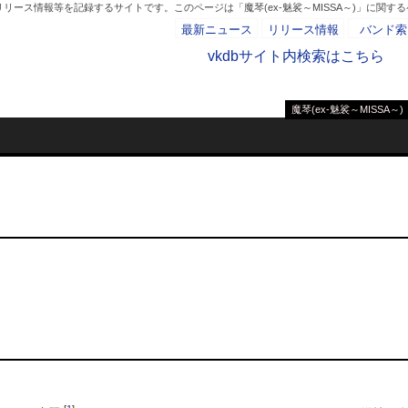
リース情報等を記録するサイトです。このページは「魔琴(ex-魅裟～MISSA～)」に関す
最新ニュース
リリース情報
バンド索
vkdbサイト内検索はこちら
魔琴(ex-魅裟～MISSA～)
- AD -