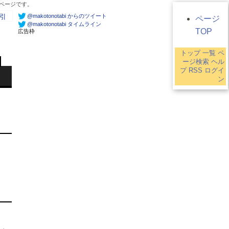
るページです。
@makotonotabi からのツイート
引
ページ
@makotonotabi タイムライン
TOP
広告枠
トップ
一覧
ペ
ージ検索
ヘル
プ
RSS
ログイ
ン