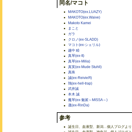
同名/マコト
MAKOTO(ex.LUAZY)
MAKOTO(ex.Waive)
Makoto Kamei
まこと
ガラ
クロノ(ex-SLADD)
マコト(ex-シェリル)
越中 睦
真琴(ex-It)
真琴(ex-Milia)
真実(ex-Mude Stuhll)
真殊
誠(ex-ReivieЯ)
鴇(ex-hell-trap)
武井誠
本木 誠
魔琴(ex-魅裟～MISSA～)
晟(ex-RinDa)
参考
誕生日、血液型、新潟…個人ブログより（20