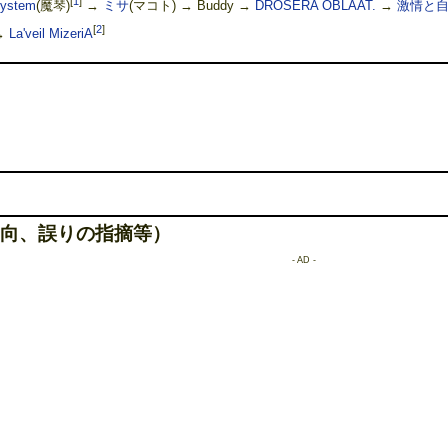
[
1
]
ystem
(魔琴)
→
ミサ
(マコト) → Buddy →
DROSERA OBLAAT.
→
激情と
[
2
]
→
La'veil MizeriA
向、誤りの指摘等）
- AD -