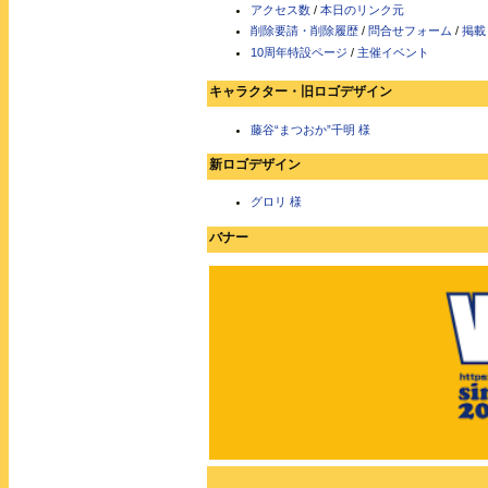
アクセス数
/
本日のリンク元
削除要請・削除履歴
/
問合せフォーム
/
掲載
10周年特設ページ
/
主催イベント
キャラクター・旧ロゴデザイン
藤谷“まつおか”千明 様
新ロゴデザイン
グロリ 様
バナー