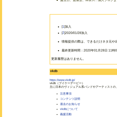
誕生日、血液型、神奈川…個人ブログより（2
[
1
]加入
[
2
]2020/01/28加入
情報提供の際は、できるだけネタ元や
最終更新時間：2020年01月28日 11時0
更新履歴はありません。
vkdb
https://www.vkdb.jp/
vkdb（ブイケーデービー）
主に日本のヴィジュアル系バンドやアーティストの
注意事項
コンテンツ説明
過去のお知らせ
vkdbについて
義援活動