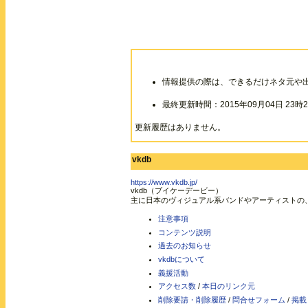
情報提供の際は、できるだけネタ元や
最終更新時間：2015年09月04日 23時2
更新履歴はありません。
vkdb
https://www.vkdb.jp/
vkdb（ブイケーデービー）
主に日本のヴィジュアル系バンドやアーティストの
注意事項
コンテンツ説明
過去のお知らせ
vkdbについて
義援活動
アクセス数
/
本日のリンク元
削除要請・削除履歴
/
問合せフォーム
/
掲載