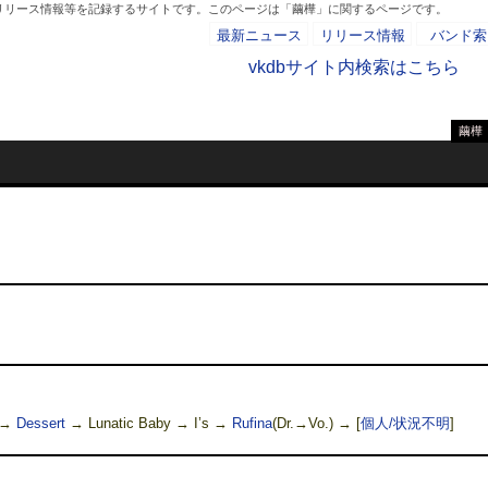
、リリース情報等を記録するサイトです。このページは「繭樺」に関するページです。
最新ニュース
リリース情報
バンド索
vkdbサイト内検索はこちら
繭樺
- AD -
→
Dessert
→ Lunatic Baby → I’s →
Rufina
(Dr.→Vo.) →
[
個人/状況不明
]