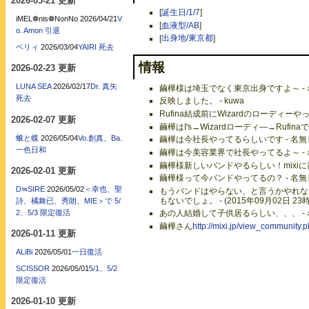
2026-03-21 更新
[
誕生日/1/7
]
iMEL❁nis❁NonNo
2026/04/21
V
[
血液型/AB
]
o. Amon 引退
[
出身地/東京都
]
ベリィ
2026/03/04
YAIRI 死去
情報
2026-02-23 更新
LUNA SEA
2026/02/17
Dr. 真矢
繭樺様は埼玉でなく東京出身ですよ～ - 名無し
死去
反映しました。 - kuwa
Rufina結成前にWizardのローディーやっ
2026-02-07 更新
繭樺はI's→Wizardローディ―→Rufinaで
蛾と蝶
2026/05/04
Vo.創真、Ba.
繭樺は今社長やってるらしいです - 名無しさん
一色日和
繭樺は今美容業界で社長やってるよ～ - 名無し
繭樺様新しいバンドやるらしい！mixiに書いて
2026-02-01 更新
繭樺様って今バンドやってるの？ - 名無しさん
D≒SIRE
2026/05/02
＜幸也、聖
もうバンドはやらない、と言うかやれな
もないでしょ。 - (2015年09月02日 23時
詩、橘舞已、秀朗、MIE＞で 5/
2、5/3 限定復活
あの人結婚して子供居るらしい、、、 - 名無し
繭樺さん
http://mixi.jp/view_community
2026-01-11 更新
ALiBi
2026/05/01
一日復活
SCISSOR
2026/05/01
5/1、5/2
限定復活
2026-01-10 更新