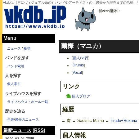
vkdbは（主にヴィジュアル系の）バンドやアーティストの、過去から現在までの活動
新vkdb開発中
Menu
繭樺（マユカ）
ニュース
/
新譜
バンドを探す
[
個人/マ行
]
[
Drums
]
バンド索引
[
Vocal
]
人を探す
個人索引
リンク
ライブハウスを探す
個人ブログ
ライブハウス・ホール一覧
経歴
歴史を辿る
年表
/
過去のニュース
→ 虜 → Sadistic Ma’ria →
Erude+Rozaria
最新ニュース
(
RSS
)
個人情報