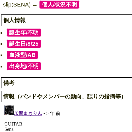
slip(SENA) →
[
個人/状況不明
]
個人情報
[
誕生年/不明
]
[
誕生日/8/25
]
[
血液型/AB
]
[
出身地/不明
]
備考
情報（バンドやメンバーの動向、誤りの指摘等）