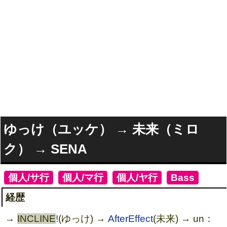
ゆっけ（ユッケ） → 未来（ミロ
ク） → SENA
[
個人/サ行
]
[
個人/マ行
]
[
個人/ヤ行
]
[
Bass
]
経歴
→
INCLINE
!
(ゆっけ) →
AfterEffect
(未来) → un：