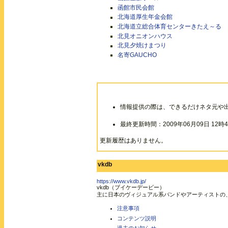
函館市民会館
北海道厚生年金会館
北海道立総合体育センターきたえ～る
北見オニオンハウス
北見夕焼けまつり
名寄GAUCHO
情報提供の際は、できるだけネタ元や
最終更新時間：2009年06月09日 12時4
更新履歴はありません。
vkdb
https://www.vkdb.jp/
vkdb（ブイケーデービー）
主に日本のヴィジュアル系バンドやアーティストの
注意事項
コンテンツ説明