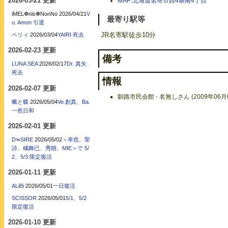
2026-03-21 更新
MAP:北海道名寄市西4条南4丁目
iMEL❁nis❁NonNo
2026/04/21
V
最寄り駅等
o. Amon 引退
JR名寄駅徒歩10分
ベリィ
2026/03/04
YAIRI 死去
2026-02-23 更新
備考
LUNA SEA
2026/02/17
Dr. 真矢
死去
情報
2026-02-07 更新
釧路市民会館 - 名無しさん (2009年06月0
蛾と蝶
2026/05/04
Vo.創真、Ba.
一色日和
2026-02-01 更新
D≒SIRE
2026/05/02
＜幸也、聖
詩、橘舞已、秀朗、MIE＞で 5/
2、5/3 限定復活
2026-01-11 更新
ALiBi
2026/05/01
一日復活
SCISSOR
2026/05/01
5/1、5/2
限定復活
2026-01-10 更新