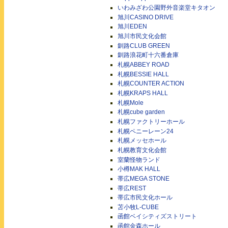
いわみざわ公園野外音楽堂キタオン
旭川CASINO DRIVE
旭川EDEN
旭川市民文化会館
釧路CLUB GREEN
釧路浪花町十六番倉庫
札幌ABBEY ROAD
札幌BESSIE HALL
札幌COUNTER ACTION
札幌KRAPS HALL
札幌Mole
札幌cube garden
札幌ファクトリーホール
札幌ペニーレーン24
札幌メッセホール
札幌教育文化会館
室蘭怪物ランド
小樽MAK HALL
帯広MEGA STONE
帯広REST
帯広市民文化ホール
苫小牧L-CUBE
函館ベイシティズストリート
函館金森ホール