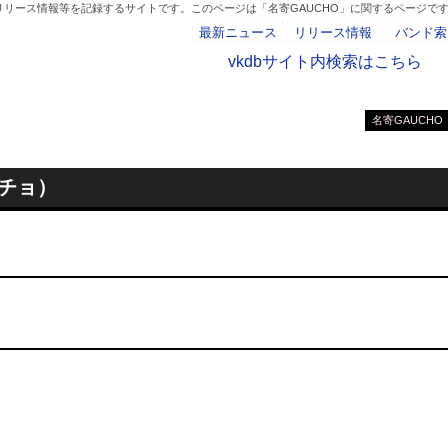
リリース情報等を記録するサイトです。このページは「名寄GAUCHO」に関するページで
最新ニュース
リリース情報
バンド索
vkdbサイト内検索はこちら
名寄GAUCHO
- AD -
ウチョ）