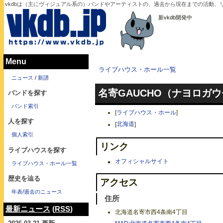
vkdbは（主にヴィジュアル系の）バンドやアーティストの、過去から現在までの活動、
新vkdb開発中
Menu
ライブハウス・ホール一覧
ニュース
/
新譜
名寄GAUCHO（ナヨロガ
バンドを探す
バンド索引
[
ライブハウス・ホール
]
人を探す
[
北海道
]
個人索引
リンク
ライブハウスを探す
オフィシャルサイト
ライブハウス・ホール一覧
歴史を辿る
アクセス
年表
/
過去のニュース
住所
最新ニュース
(
RSS
)
北海道名寄市西4条南4丁目