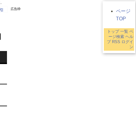
す。
広告枠
引
ページ
TOP
トップ
一覧
ペ
ージ検索
ヘル
プ
RSS
ログイ
ン