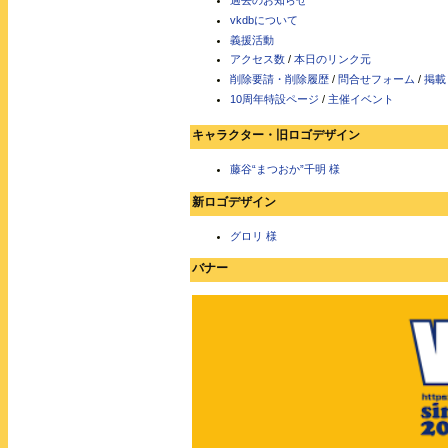
過去のお知らせ
vkdbについて
義援活動
アクセス数
/
本日のリンク元
削除要請・削除履歴
/
問合せフォーム
/
掲載
10周年特設ページ
/
主催イベント
キャラクター・旧ロゴデザイン
藤谷“まつおか”千明 様
新ロゴデザイン
グロリ 様
バナー