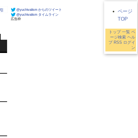
@yuchivalism からのツイート
引
ページ
@yuchivalism タイムライン
TOP
広告枠
トップ
一覧
ペ
ージ検索
ヘル
プ
RSS
ログイ
ン