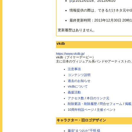
[
2
]21012/01/28、2012/04/20
情報提供の際は、できるだけネタ元や
最終更新時間：2013年12月30日 20時1
更新履歴はありません。
vkdb
https://www.vkdb.jp/
vkdb（ブイケーデービー）
主に日本のヴィジュアル系バンドやアーティストの
注意事項
コンテンツ説明
過去のお知らせ
vkdbについて
義援活動
アクセス数
/
本日のリンク元
削除要請・削除履歴
/
問合せフォーム
/
掲載
10周年特設ページ
/
主催イベント
キャラクター・旧ロゴデザイン
藤谷“まつおか”千明 様