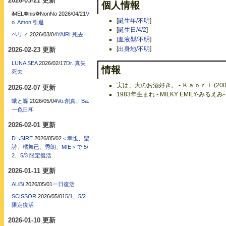
2026-03-21 更新
個人情報
iMEL❁nis❁NonNo
2026/04/21
V
[
誕生年/不明
]
o. Amon 引退
[
誕生日/4/2
]
ベリィ
2026/03/04
YAIRI 死去
[
血液型/不明
]
[
出身地/不明
]
2026-02-23 更新
LUNA SEA
2026/02/17
Dr. 真矢
情報
死去
実は、大のお酒好き。 - Ｋａｏｒｉ (2007
2026-02-07 更新
1983年生まれ - MILKY EMILY-みるえみ-
蛾と蝶
2026/05/04
Vo.創真、Ba.
一色日和
2026-02-01 更新
D≒SIRE
2026/05/02
＜幸也、聖
詩、橘舞已、秀朗、MIE＞で 5/
2、5/3 限定復活
2026-01-11 更新
ALiBi
2026/05/01
一日復活
SCISSOR
2026/05/01
5/1、5/2
限定復活
2026-01-10 更新