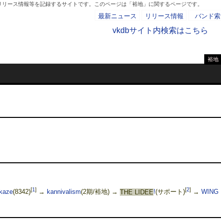
、リリース情報等を記録するサイトです。このページは「裕地」に関するページです。
最新ニュース
リリース情報
バンド索
vkdbサイト内検索はこちら
裕地
- AD -
[
1
]
[
2
]
kaze
(8342)
→
kannivalism
(2期/裕地) →
THE LIDEE
!
(サポート)
→
WING