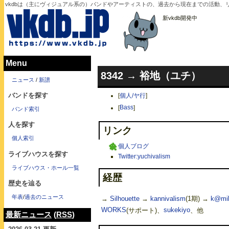
vkdbは（主にヴィジュアル系の）バンドやアーティストの、過去から現在までの活動
新vkdb開発中
Menu
8342 → 裕地（ユチ）
ニュース
/
新譜
バンドを探す
[
個人/ヤ行
]
[
Bass
]
バンド索引
人を探す
リンク
個人索引
個人ブログ
ライブハウスを探す
Twitter:yuchivalism
ライブハウス・ホール一覧
経歴
歴史を辿る
年表
/
過去のニュース
→
Silhouette
→
kannivalism
(1期) →
k@mi
WORKS
(サポート)、
sukekiyo
、他
最新ニュース
(
RSS
)