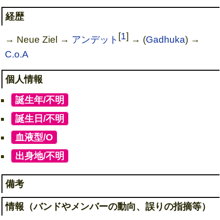
経歴
[
1
]
→ Neue Ziel →
アンデット
→ (
Gadhuka
) →
C.o.A
個人情報
[
誕生年/不明
]
[
誕生日/不明
]
[
血液型/O
]
[
出身地/不明
]
備考
情報（バンドやメンバーの動向、誤りの指摘等）