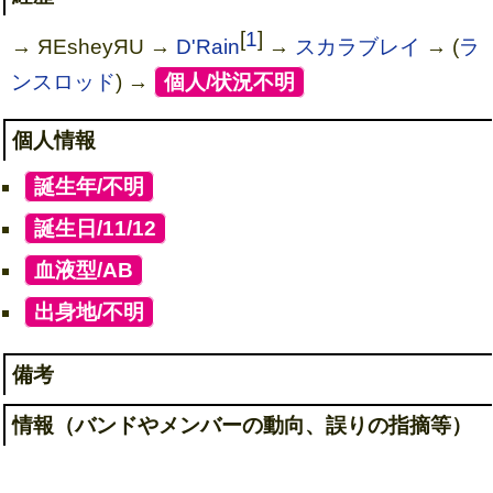
[
1
]
→ ЯEsheyЯU →
D'Rain
→
スカラブレイ
→ (
ラ
ンスロッド
) →
[
個人/状況不明
]
個人情報
[
誕生年/不明
]
[
誕生日/11/12
]
[
血液型/AB
]
[
出身地/不明
]
備考
情報（バンドやメンバーの動向、誤りの指摘等）