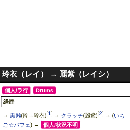
玲衣（レイ） → 麗紫（レイシ）
[
個人/ラ行
]
[
Drums
]
経歴
[
1
]
[
2
]
→
黒雛
(鈴→玲衣)
→
クラッチ
(麗紫)
→ (
いち
ご☆パフェ
) →
[
個人/状況不明
]