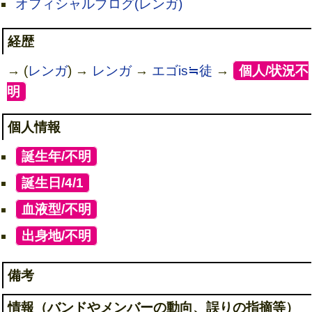
オフィシャルブログ(レンガ)
経歴
→ (
レンガ
) →
レンガ
→
エゴis≒徒
→
[
個人/状況不
明
]
個人情報
[
誕生年/不明
]
[
誕生日/4/1
]
[
血液型/不明
]
[
出身地/不明
]
備考
情報（バンドやメンバーの動向、誤りの指摘等）