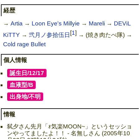
経歴
→
Artia
→
Loon Eye's Millyie
→
Mareli
→
DEViL
[
1
]
KiTTY
→
弐月ノ参拾伍日
→ (焼き肉たべ隊) →
Cold rage Bullet
個人情報
[
誕生日/12/17
]
[
血液型/B
]
[
出身地/不明
]
情報
弑夕さん先月「ｫ気楽MOON~」というセッショ
ンやってましたよ！！ - 名無しさん (2005年10