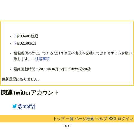
[
1
]2004/01脱退
[
2
]2021/03/13
情報提供の際は、できるだけネタ元や出典を記載して頂きますようお願い
致します。→
注意事項
最終更新時間：2011年06月12日 19時59分20秒
更新履歴はありません。
関連Twitterアカウント
@mbffyj
トップ
一覧
ページ検索
ヘルプ
RSS
ログイン
- AD -