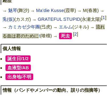
経歴
→
魅琴
(舞沙) →
Ma'die Kusse
(霞華) → M(春雅) →
[
1
]
兎(仮)
(カスガ) →
GRATEFUL STUPID
(永瀬太陽)
→
カミカゼ少年團
(弖虎) →
エルム
(ジキル) →
流れ
[
2
]
る血は君のために
!
(喰榴) →
[
死去
]
個人情報
[
誕生日/1/2
]
[
血液型/AB
]
[
出身地/不明
]
情報（バンドやメンバーの動向、誤りの指摘等）