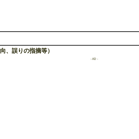
向、誤りの指摘等）
- AD -