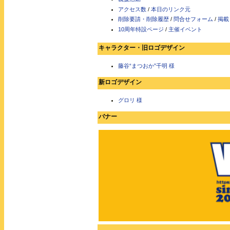
アクセス数
/
本日のリンク元
削除要請・削除履歴
/
問合せフォーム
/
掲載
10周年特設ページ
/
主催イベント
キャラクター・旧ロゴデザイン
藤谷“まつおか”千明 様
新ロゴデザイン
グロリ 様
バナー