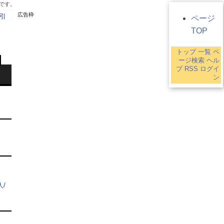
です。
広告枠
引
ページ
TOP
トップ
一覧
ペ
ージ検索
ヘル
プ
RSS
ログイ
ン
人/