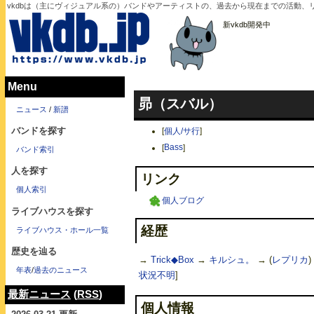
vkdbは（主にヴィジュアル系の）バンドやアーティストの、過去から現在までの活動、リ
新vkdb開発中
Menu
昴（スバル）
ニュース
/
新譜
バンドを探す
[
個人/サ行
]
[
Bass
]
バンド索引
人を探す
リンク
個人索引
個人ブログ
ライブハウスを探す
経歴
ライブハウス・ホール一覧
歴史を辿る
→
Trick◆Box
→
キルシュ。
→ (
レプリカ
)
年表
/
過去のニュース
状況不明
]
最新ニュース
(
RSS
)
個人情報