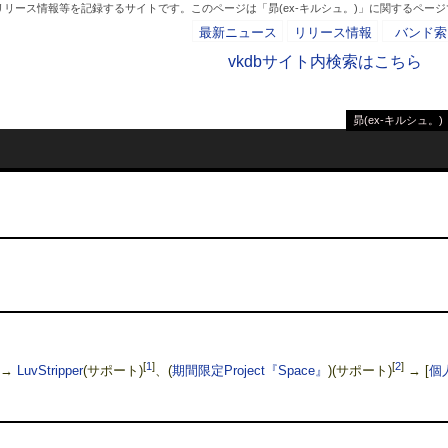
リース情報等を記録するサイトです。このページは「昴(ex-キルシュ。)」に関するページ
最新ニュース
リリース情報
バンド索
vkdbサイト内検索はこちら
昴(ex-キルシュ。)
- AD -
[
1
]
[
2
]
 →
LuvStripper
(サポート)
、(
期間限定Project『Space』
)(サポート)
→
[
個