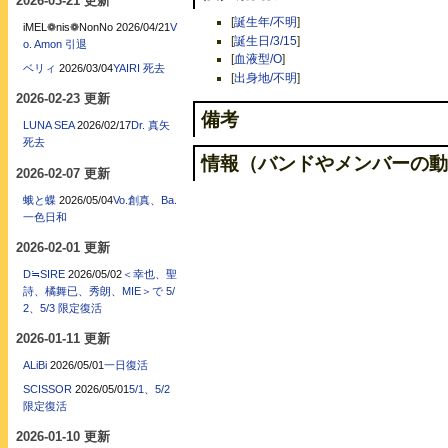
2026-03-21 更新
[
誕生年/不明
]
iMEL❁nis❁NonNo
2026/04/21
V
[
誕生日/3/15
]
o. Amon 引退
[
血液型/O
]
ベリィ
2026/03/04
YAIRI 死去
[
出身地/不明
]
2026-02-23 更新
備考
LUNA SEA
2026/02/17
Dr. 真矢
死去
情報（バンドやメンバーの動
2026-02-07 更新
蛾と蝶
2026/05/04
Vo.創真、Ba.
一色日和
2026-02-01 更新
D≒SIRE
2026/05/02
＜幸也、聖
詩、橘舞已、秀朗、MIE＞で 5/
2、5/3 限定復活
2026-01-11 更新
ALiBi
2026/05/01
一日復活
SCISSOR
2026/05/01
5/1、5/2
限定復活
2026-01-10 更新