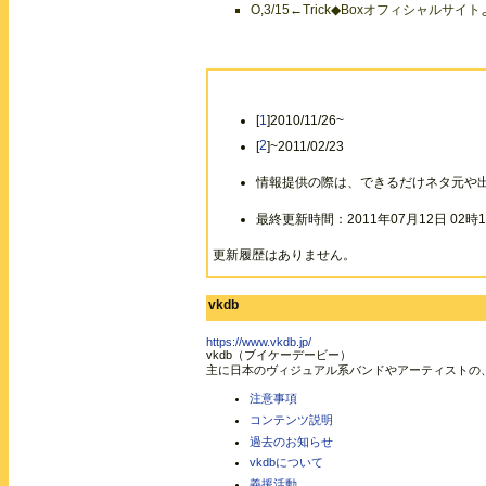
O,3/15←Trick◆Boxオフィシャルサイト
[
1
]2010/11/26~
[
2
]~2011/02/23
情報提供の際は、できるだけネタ元や
最終更新時間：2011年07月12日 02時1
更新履歴はありません。
vkdb
https://www.vkdb.jp/
vkdb（ブイケーデービー）
主に日本のヴィジュアル系バンドやアーティストの
注意事項
コンテンツ説明
過去のお知らせ
vkdbについて
義援活動