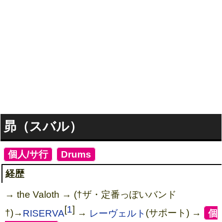
昴（スバル）
[
個人/サ行
]
[
Drums
]
経歴
→ the Valoth → (†ザ・定番っぽいバンド
[
1
]
†)→
RISERVA
→
レーヴェルト
(サポート) →
[
個