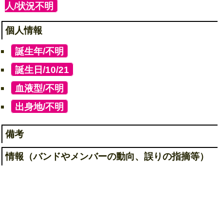
人/状況不明
]
個人情報
[
誕生年/不明
]
[
誕生日/10/21
]
[
血液型/不明
]
[
出身地/不明
]
備考
情報（バンドやメンバーの動向、誤りの指摘等）