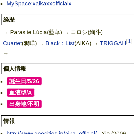
MySpace:xaikaxxofficialx
経歴
→ Parasite Lúcia(藍華) → コロシ(絢斗) →
[
1
]
Cuartet
(鴉嘩) →
Black：List
(AIKA) →
TRIGGAH
→
個人情報
[
誕生日/5/26
]
[
血液型/A
]
[
出身地/不明
]
情報
http://www.geocities.jp/aika_official/
- Xio (2006