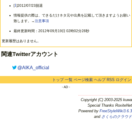
[
1
]2012/07/23脱退
情報提供の際は、できるだけネタ元や出典を記載して頂きますようお願い
致します。→
注意事項
最終更新時間：2012年09月19日 02時02分28秒
更新履歴はありません。
関連Twitterアカウント
@AIKA_official
トップ
一覧
ページ検索
ヘルプ
RSS
ログイン
- AD -
Copyright (C) 2003-2025 kuwa
Special Thanks RoxiteNet
Powered by
FreeStyleWiki3.6.3
and
さくらのクラウド