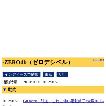
-ZEROdb
-ZEROdb（ゼロデシベル）
[
インディーズで解散
]
[
東京
]
[
サ行
]
活動時期 … 2010/01/30~2012/01/28
動向
2012/01/28
…
Gu.marsall 引退、これに伴い活動終了(大塚RED-