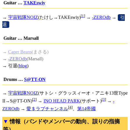
Guitar …
TAKEswiy
[
1
]
→
宇宙戦隊NOIZ
(たけし→TAKEswiy)
→
-ZEROdb
→
[
引
退
]
Guitar … Marsall
→
Caper Beans
(まさる)
→
-ZEROdb
(Marsall)
→ 引退(
blog
)
Drums …
S@TT-ON
→
宇宙戦隊NOIZ
(サトシ・グラッスィーオ・アニキ13世Type
[
2
]
[
3
]
II→S@TT-ON)
→
INO HEAD PARK
(サポート)
→
-
[
4
]
ZEROdb
→
愛＄ラブチャンネル
、
第14帝國
情報（バンドやメンバーの動向、誤りの指摘
等）