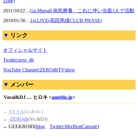
Zone)
2011/10/22
…
Gu.Marsall 病気療養、これに伴い当面3人で活動
2010/01/30
…
1st.LIVE(高田馬場CLUB PHASE)
リンク
オフィシャルサイト
Twitter:zero_db
YouTube Channel:ZEROdbTVshow
メンバー
Vocal&DJ … ヒロキ <
ameblo.jp
>
→
XYXX
(Gt.&Vo.)
→
-ZEROdb
(Vo.&DJ)
→ GEEKROID(
blog
、
Twitter:MixBeatCapsule
)