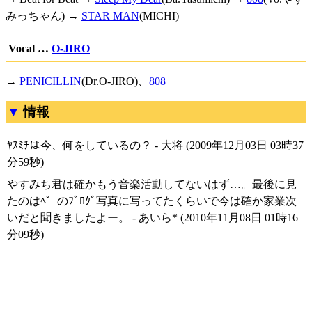
みっちゃん) →
STAR MAN
(MICHI)
Vocal …
O-JIRO
→
PENICILLIN
(Dr.O-JIRO)、
808
情報
ﾔｽﾐﾁは今、何をしているの？ - 大将 (2009年12月03日 03時37
分59秒)
やすみち君は確かもう音楽活動してないはず…。最後に見
たのはﾍﾟﾆのﾌﾞﾛｸﾞ写真に写ってたくらいで今は確か家業次
いだと聞きましたよー。 - あいら* (2010年11月08日 01時16
分09秒)