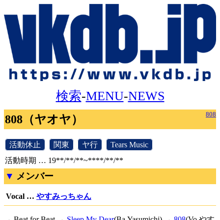
検索
-
MENU
-
NEWS
808
808（ヤオヤ）
[
活動休止
]
[
関東
]
[
ヤ行
]
[
Tears Music
]
活動時期 … 19**/**/**~****/**/**
メンバー
Vocal …
やすみっちゃん
→ Beat for Beat →
Sleep My Dear
(Ba.Yasumichi) →
808
(Vo.やす