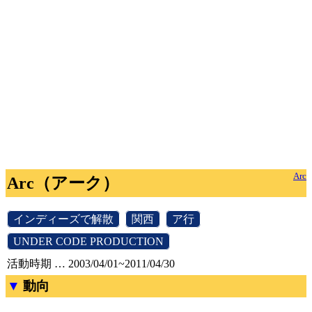
Arc
Arc（アーク）
[
インディーズで解散
]
[
関西
]
[
ア行
]
[
UNDER CODE PRODUCTION
]
活動時期 … 2003/04/01~2011/04/30
動向