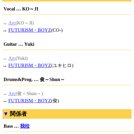
Vocal … KO～JI
→
Arc
(KO～JI)
→
FUTURISM・BOYZ
(CO-)
Guitar … Yuki
→
Arc
(Yuki)
→
FUTURISM・BOYZ
(ユキヒロ)
Drums&Prog. … 俊～Shun～
→
Arc
(俊～Shun～)
→
FUTURISM・BOYZ
(俊)
関係者
Bass …
我拉