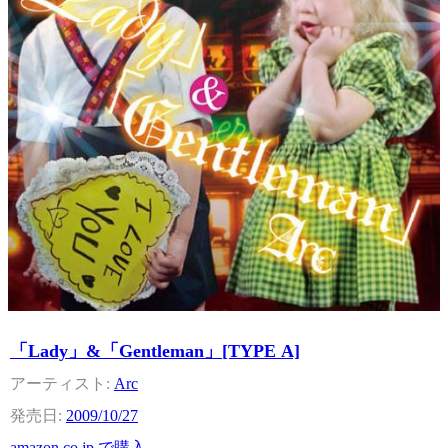
「Lady」&「Gentleman」[TYPE A]
Arc
2009/10/27
amazon.co.jp で購入