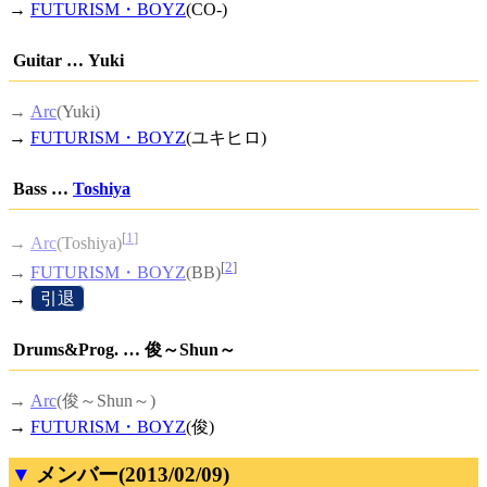
→
FUTURISM・BOYZ
(CO-)
Guitar … Yuki
→
Arc
(Yuki)
→
FUTURISM・BOYZ
(ユキヒロ)
Bass …
Toshiya
[
1
]
→
Arc
(Toshiya)
[
2
]
→
FUTURISM・BOYZ
(BB)
→
[
引退
]
Drums&Prog. … 俊～Shun～
→
Arc
(俊～Shun～)
→
FUTURISM・BOYZ
(俊)
メンバー(2013/02/09)