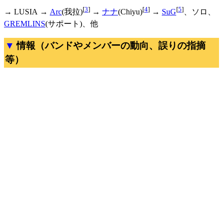
[
3
]
[
4
]
[
5
]
→ LUSIA →
Arc
(我拉)
→
ナナ
(Chiyu)
→
SuG
、ソロ、
GREMLINS
(サポート)、他
情報（バンドやメンバーの動向、誤りの指摘
等）