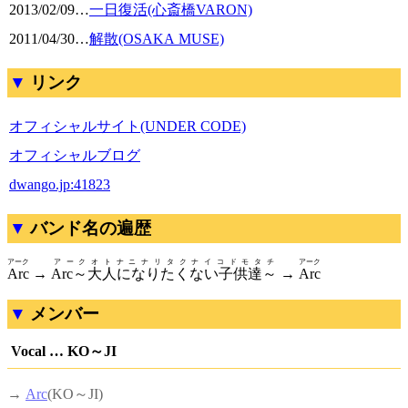
2013/02/09
…
一日復活(心斎橋VARON)
2011/04/30
…
解散(OSAKA MUSE)
リンク
オフィシャルサイト(UNDER CODE)
オフィシャルブログ
dwango.jp:41823
バンド名の遍歴
アーク
アークオトナニナリタクナイコドモタチ
アーク
Arc
→
Arc～大人になりたくない子供達～
→
Arc
メンバー
Vocal … KO～JI
→
Arc
(KO～JI)