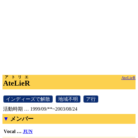
アトリエ
AteLieR
AteLieR
[
インディーズで解散
]
[
地域不明
]
[
ア行
]
活動時期 … 1999/09/**~2003/08/24
メンバー
Vocal …
JUN