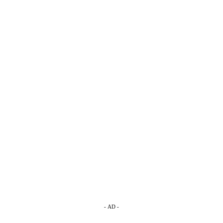
- AD -