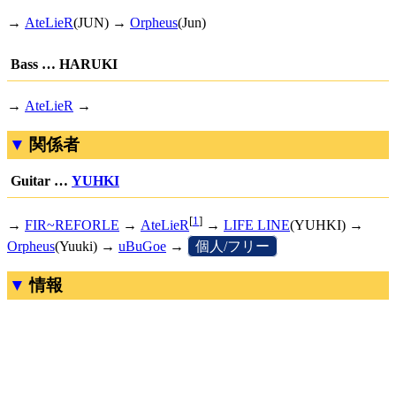
→
AteLieR
(JUN) →
Orpheus
(Jun)
Bass … HARUKI
→
AteLieR
→
関係者
Guitar …
YUHKI
[
1
]
→
FIR~REFORLE
→
AteLieR
→
LIFE LINE
(YUHKI) →
Orpheus
(Yuuki) →
uBuGoe
→
[
個人/フリー
]
情報