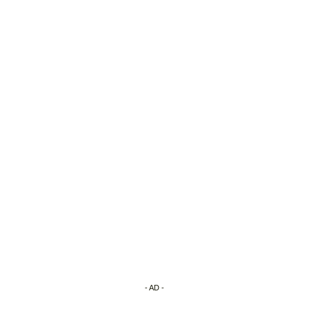
- AD -